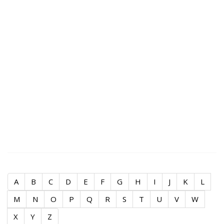
A
B
C
D
E
F
G
H
I
J
K
L
M
N
O
P
Q
R
S
T
U
V
W
X
Y
Z