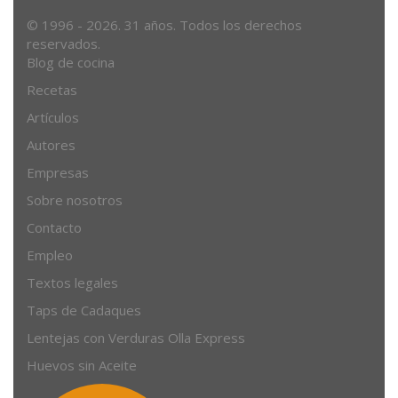
© 1996 - 2026. 31 años. Todos los derechos
reservados.
Blog de cocina
Recetas
Artículos
Autores
Empresas
Sobre nosotros
Contacto
Empleo
Textos legales
Taps de Cadaques
Lentejas con Verduras Olla Express
Huevos sin Aceite