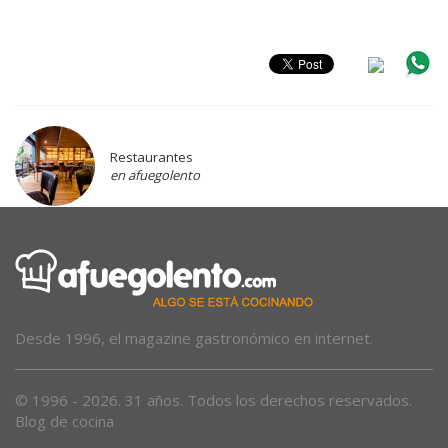
Restaurantes
en afuegolento
Desde 1996, el magazine gastronómico en internet.
© 1996 - 2026. 31 años. Todos los derechos reservados.
Blog de cocina