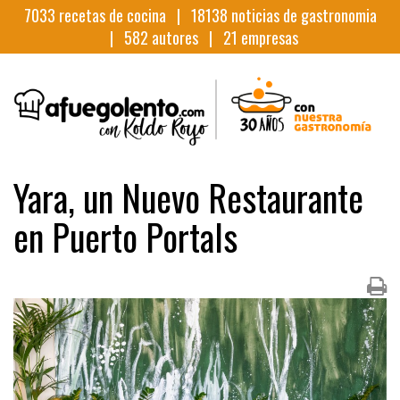
7033
recetas de cocina |
18138
noticias de gastronomia
|
582
autores |
21
empresas
Yara, un Nuevo Restaurante
en Puerto Portals