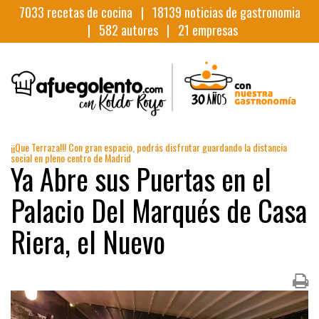
7033
recetas de cocina |
18139
noticias de gastronomia
|
582
autores |
21
empresas
¡¡Que Terraza!!! Con gran espacio, podrás disfrutar guardando la distancia
social en pleno centro de Madrid
Ya Abre sus Puertas en el
Palacio Del Marqués de Casa
Riera, el Nuevo