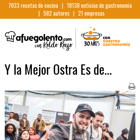
7033
recetas de cocina |
18138
noticias de gastronomia
|
582
autores |
21
empresas
Y la Mejor Ostra Es de...