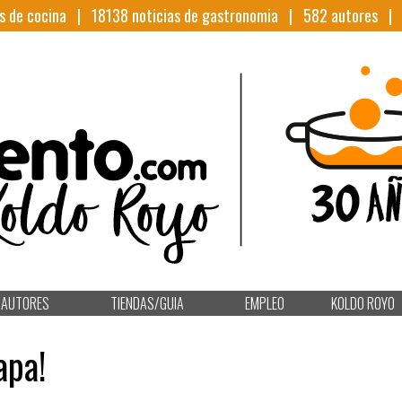
s de cocina |
18138
noticias de gastronomia |
582
autores 
AUTORES
TIENDAS/GUIA
EMPLEO
KOLDO ROYO
apa!