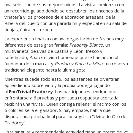
una selección de sus mejores vinos. La visita comienza con
un recorrido guiado donde se descubren los rincones de la
vinatería y los procesos de elaboración artesanal de la
Ribera del Duero con una parada muy especial en su sala de
tinajas, única en la zona.
La experiencia finaliza con una degustación de 3 vinos muy
diferentes de esta gran familia:
Pradorey Blanco
, un
multivarietal de uvas de Castilla y León, fresco y
sofisticado,
Adaro
, el vino homenaje que le han hecho al
fundador de la marca, y
Pradorey Finca La Mina
, un reserva
tradicional elegante hasta la última gota..
Miientras sucede todo esto, los asistentes se divertirán
aprendiendo sobre vino y la propia bodega jugando
al
EnoTrivial Pradorey
. Los participantes tendrán que
enfrentarse a 6 pruebas y por cada respuesta acertada
recibirán una “uvita”. Quien consiga rellenar el racimo con los
6 colores será el ganador, Si hay empate, habrá que
disputar una prueba final para conseguir la “Uvita de Oro de
Pradorey”.
Esta singular y recomendable actividad tiene un precio de 25