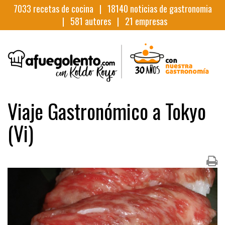
7033
recetas de cocina |
18140
noticias de gastronomia
|
581
autores |
21
empresas
Viaje Gastronómico a Tokyo
(Vi)