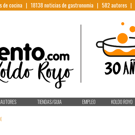
s de cocina |
18138
noticias de gastronomia |
582
autores 
AUTORES
TIENDAS/GUIA
EMPLEO
KOLDO ROYO
(