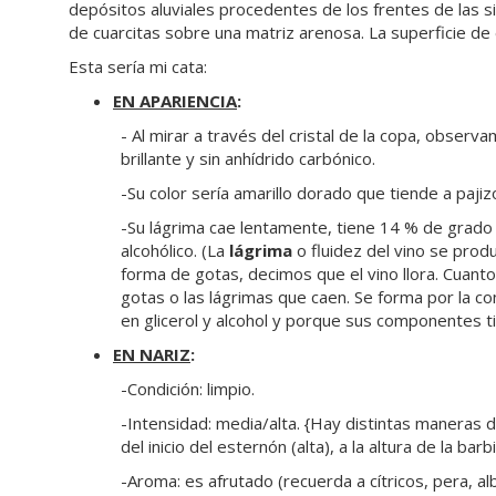
depósitos aluviales procedentes de los frentes de las 
de cuarcitas sobre una matriz arenosa. La superficie de
Esta sería mi cata:
EN APARIENCIA
:
- Al mirar a través del cristal de la copa, obser
brillante y sin anhídrido carbónico.
-Su color sería amarillo dorado que tiende a paji
-Su lágrima cae lentamente, tiene 14 % de grado a
alcohólico. (La
lágrima
o fluidez del vino se produ
forma de gotas, decimos que el vino llora. Cuant
gotas o las lágrimas que caen. Se forma por la c
en glicerol y alcohol y porque sus componentes ti
EN NARIZ
:
-Condición: limpio.
-Intensidad: media/alta. {Hay distintas maneras de
del inicio del esternón (alta), a la altura de la barb
-Aroma: es afrutado (recuerda a cítricos, pera, al