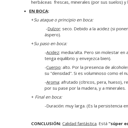
herbáceas frescas, minerales (por sus suelos) y 
EN BOCA
:
+
Su ataque o principio en boca:
-
Dulzor
: seco. Debido a la acidez (si pone
áspero).
+
Su paso en boca:
-
Acidez
: media/alta. Pero sin molestar en 
tenga equilibrio y envejezca bien).
-
Cuerpo
: alto. Por la presencia de alcohole
su "densidad". Si es voluminoso como el nu
-
Aroma
: afrutado (cítricos, pera, hueso),
por su pase por la madera, y a minerales.
+
Final en boca:
-Duración: muy larga. (Es la persistencia 
CONCLUSIÓN:
Calidad fantástica
. Está
“súper
e