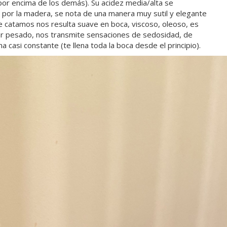
por encima de los demás). Su acidez media/alta se
 por la madera, se nota de una manera muy sutil y elegante
e catamos nos resulta suave en boca, viscoso, oleoso, es
ltar pesado, nos transmite sensaciones de sedosidad, de
 casi constante (te llena toda la boca desde el principio).