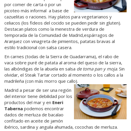
por comer de carta o por un
picoteo más informal a base de
cazuelitas o raciones. Hay platos para vegetarianos y
celiacos (los fideos del cocido se pueden pedir sin gluten).
Destacan platos como la menestra de verdura de
temporada de la Comunidad de Madrid,espárragos de
Aranjuez con vinagreta de pimientos, patatas bravas al
estilo tradicional con salsa casera.
En carnes (todas de la Sierra de Guadarrama), el rabo de
vaca sobre puré de patata al aroma del queso de la sierra,
las albóndigas de la abuela en salsa
de toma pan y moja
. Sin
olvidar, el Steak Tartar cortado al momento o los callos a la
madrileña (con más morro que callo).
Madrid a pesar de ser una región
del interior tiene debilidad por los
productos del mar y en
Eneri
Taberna
podemos encontrar
dados de merluza de bacalao
confitado en aceite de jamón
ibérico, sardina y anguila ahumada, cocochas de merluza.