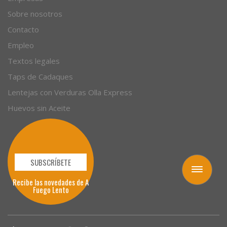
Sobre nosotros
Contacto
Empleo
Textos legales
Taps de Cadaques
Lentejas con Verduras Olla Express
Huevos sin Aceite
SUBSCRÍBETE
Toggle
navigation
Recibe las novedades de A
Fuego Lento