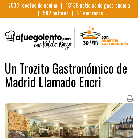
7033
recetas de cocina |
18139
noticias de gastronomia
|
582
autores |
21
empresas
Un Trozito Gastronómico de
Madrid Llamado Eneri