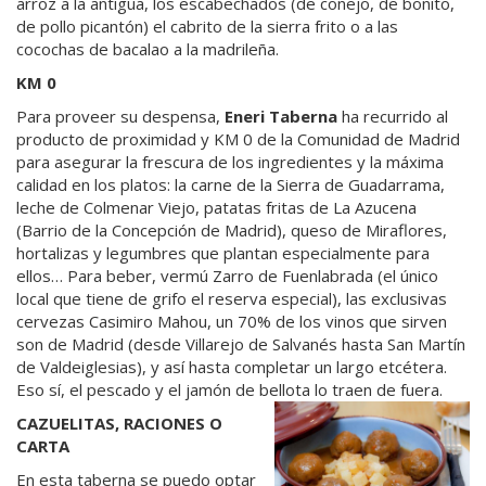
arroz a la antigua, los escabechados (de conejo, de bonito,
de pollo picantón) el cabrito de la sierra frito o a las
cocochas de bacalao a la madrileña.
KM 0
Para proveer su despensa,
Eneri Taberna
ha recurrido al
producto de proximidad y KM 0 de la Comunidad de Madrid
para asegurar la frescura de los ingredientes y la máxima
calidad en los platos: la carne de la Sierra de Guadarrama,
leche de Colmenar Viejo, patatas fritas de La Azucena
(Barrio de la Concepción de Madrid), queso de Miraflores,
hortalizas y legumbres que plantan especialmente para
ellos… Para beber, vermú Zarro de Fuenlabrada (el único
local que tiene de grifo el reserva especial), las exclusivas
cervezas Casimiro Mahou, un 70% de los vinos que sirven
son de Madrid (desde Villarejo de Salvanés hasta San Martín
de Valdeiglesias), y así hasta completar un largo etcétera.
Eso sí, el pescado y el jamón de bellota lo traen de fuera.
CAZUELITAS, RACIONES O
CARTA
En esta taberna se puedo optar