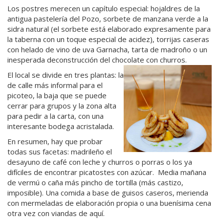
Los postres merecen un capítulo especial: hojaldres de la
antigua pastelería del Pozo, sorbete de manzana verde a la
sidra natural (el sorbete está elaborado expresamente para
la taberna con un toque especial de acidez), torrijas caseras
con helado de vino de uva Garnacha, tarta de madroño o un
inesperada deconstrucción del chocolate con churros.
El local se divide en tres plantas: la
de calle más informal para el
picoteo, la baja que se puede
cerrar para grupos y la zona alta
para pedir a la carta, con una
interesante bodega acristalada.
En resumen, hay que probar
todas sus facetas: madrileño el
desayuno de café con leche y churros o porras o los ya
difíciles de encontrar picatostes con azúcar. Media mañana
de vermú o caña más pincho de tortilla (más castizo,
imposible). Una comida a base de guisos caseros, merienda
con mermeladas de elaboración propia o una buenísima cena
otra vez con viandas de aquí.