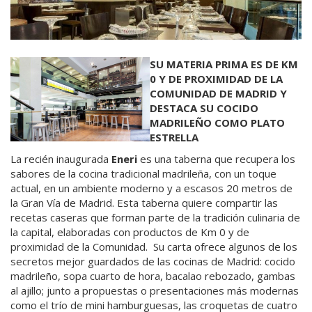
SU MATERIA PRIMA ES DE KM
0 Y DE PROXIMIDAD DE LA
COMUNIDAD DE MADRID Y
DESTACA SU COCIDO
MADRILEÑO COMO PLATO
ESTRELLA
La recién inaugurada
Eneri
es una taberna que recupera los
sabores de la cocina tradicional madrileña, con un toque
actual, en un ambiente moderno y a escasos 20 metros de
la Gran Vía de Madrid. Esta taberna quiere compartir las
recetas caseras que forman parte de la tradición culinaria de
la capital, elaboradas con productos de Km 0 y de
proximidad de la Comunidad. Su carta ofrece algunos de los
secretos mejor guardados de las cocinas de Madrid: cocido
madrileño, sopa cuarto de hora, bacalao rebozado, gambas
al ajillo; junto a propuestas o presentaciones más modernas
como el trío de mini hamburguesas, las croquetas de cuatro