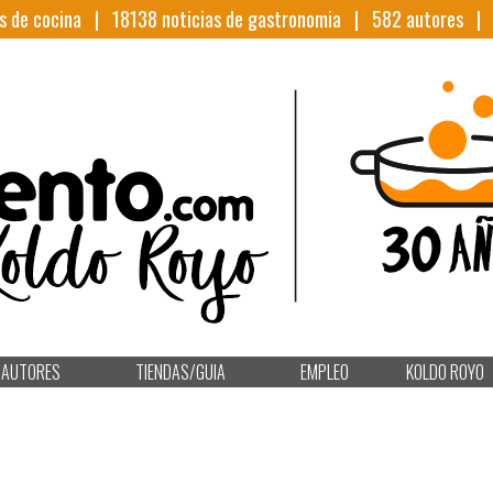
s de cocina |
18138
noticias de gastronomia |
582
autores 
AUTORES
TIENDAS/GUIA
EMPLEO
KOLDO ROYO