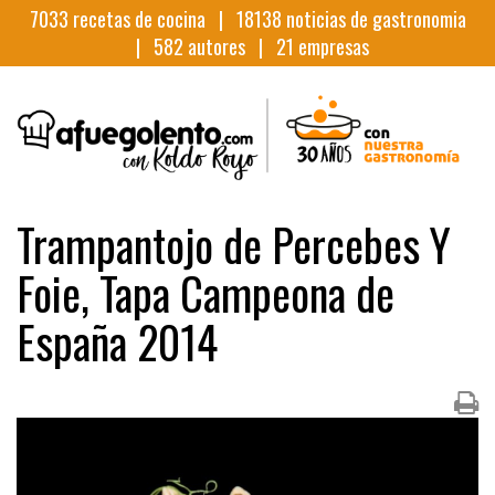
7033
recetas de cocina |
18138
noticias de gastronomia
|
582
autores |
21
empresas
Trampantojo de Percebes Y
Foie, Tapa Campeona de
España 2014