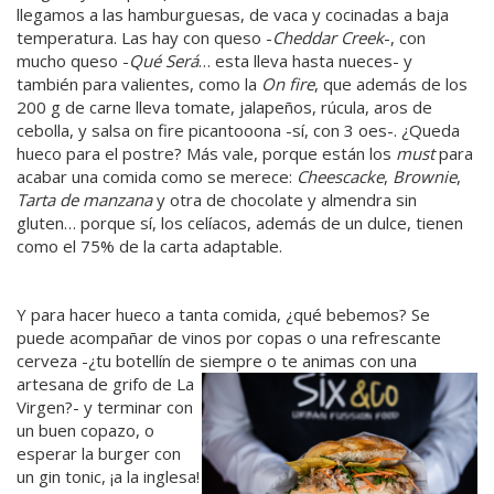
llegamos a las hamburguesas, de vaca y cocinadas a baja
temperatura. Las hay con queso -
Cheddar Creek
-, con
mucho queso -
Qué Será
… esta lleva hasta nueces- y
también para valientes, como la
On fire
, que además de los
200 g de carne lleva tomate, jalapeños, rúcula, aros de
cebolla, y salsa on fire picantooona -sí, con 3 oes-. ¿Queda
hueco para el postre? Más vale, porque están los
must
para
acabar una comida como se merece:
Cheescacke
,
Brownie
,
Tarta de manzana
y otra de chocolate y almendra sin
gluten… porque sí, los celíacos, además de un dulce, tienen
como el 75% de la carta adaptable.
Y para hacer hueco a tanta comida, ¿qué bebemos? Se
puede acompañar de vinos por copas o una refrescante
cerveza -¿tu botellín de siempre o te animas con una
artesana de grifo
de La
Virgen?- y terminar con
un buen copazo, o
esperar la burger con
un gin tonic, ¡a la inglesa!