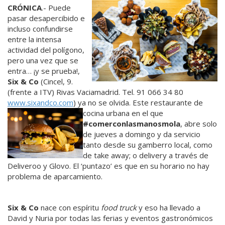
CRÓNICA
.- Puede
pasar desapercibido e
incluso confundirse
entre la intensa
actividad del polígono,
pero una vez que se
entra… ¡y se prueba!,
Six & Co
(Cincel, 9.
(frente a ITV) Rivas Vaciamadrid. Tel. 91 066 34 80
www.sixandco.com
) ya no se olvida. Este restaurante de
cocina urbana en el que
#comerconlasmanosmola
, abre solo
de jueves a domingo y da servicio
tanto desde su gamberro local, como
de take away; o delivery a través de
Deliveroo y Glovo. El ‘puntazo’ es que en su horario no hay
problema de aparcamiento.
Six & Co
nace con espíritu
food truck
y eso ha llevado a
David y Nuria por todas las ferias y eventos gastronómicos