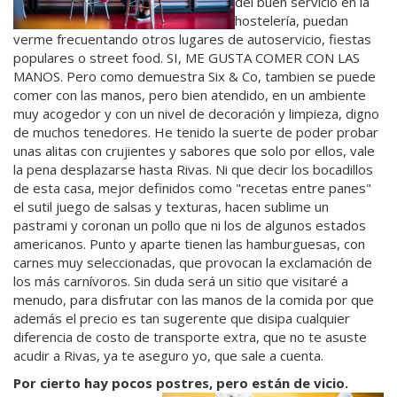
del buen servicio en la
hostelería, puedan
verme frecuentando otros lugares de autoservicio, fiestas
populares o street food. SI, ME GUSTA COMER CON LAS
MANOS. Pero como demuestra Six & Co, tambien se puede
comer con las manos, pero bien atendido, en un ambiente
muy acogedor y con un nivel de decoración y limpieza, digno
de muchos tenedores. He tenido la suerte de poder probar
unas alitas con crujientes y sabores que solo por ellos, vale
la pena desplazarse hasta Rivas. Ni que decir los bocadillos
de esta casa, mejor definidos como "recetas entre panes"
el sutil juego de salsas y texturas, hacen sublime un
pastrami y coronan un pollo que ni los de algunos estados
americanos. Punto y aparte tienen las hamburguesas, con
carnes muy seleccionadas, que provocan la exclamación de
los más carnívoros. Sin duda será un sitio que visitaré a
menudo, para disfrutar con las manos de la comida por que
además el precio es tan sugerente que disipa cualquier
diferencia de costo de transporte extra, que no te asuste
acudir a Rivas, ya te aseguro yo, que sale a cuenta.
Por cierto hay pocos postres, pero están de vicio.