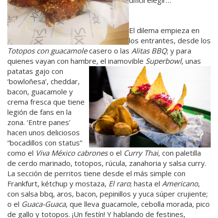
difícil elegir…
El dilema empieza en
los entrantes, desde los
Totopos con guacamole
casero o las
Alitas BBQ
; y para
quienes vayan con hambre, el
inamovible
Superbowl
, unas
patatas gajo con
‘bowloñesa’, cheddar,
bacon, guacamole y
crema fresca que tiene
legión de fans en la
zona. ‘Entre panes’
hacen unos deliciosos
“bocadillos con status”
como el
Viva México cabrones
o el
Curry Thai
, con paletilla
de cerdo marinado, totopos, rúcula, zanahoria y salsa curry.
La sección de perritos tiene desde el más simple con
Frankfurt, kétchup y mostaza,
El raro
; hasta el
Americano
,
con salsa bbq, aros, bacon, pepinillos y yuca súper crujiente;
o el
Guaca-Guaca
, que lleva guacamole, cebolla morada, pico
de gallo y totopos. ¡Un festín! Y hablando de festines,