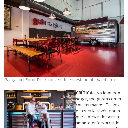
Garage del Food Truck convertido en restaurante gamberro
CRÍTICA
.- No lo puedo
negar, me gusta comer
con las manos. Tal vez
esa sea la razón por la
que a pesar de ser un
amante enfervorecido