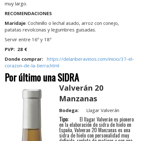
muy largo.
RECOMENDACIONES
Maridaje
: Cochinillo o lechal asado, arroz con conejo,
patatas revolconas y legumbres guisadas.
Servir entre 16º y 18º
PVP:
2
8
€
Donde comprar:
https://delariberavinos.com/inicio/37-el-
corazon-de-la-tierra.html
Por último una SIDRA
Valverán 20
Manzanas
Bodega:
Llagar Valverán
Tipo:
El llagar Valverán es pionero
en la elaboración de sidra de hielo en
España, Valveran 20 Manzanas es una
sidra de hielo con personalidad muy
definida, repleta de matices y con una