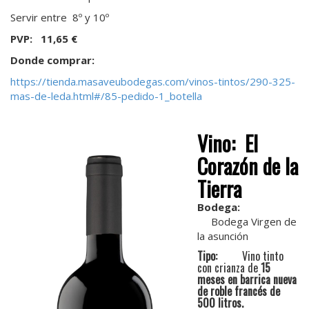
Servir entre 8º y 10º
PVP:
11
,
6
5 €
Donde comprar:
https://tienda.masaveubodegas.com/vinos-tintos/290-325-
mas-de-leda.html#/85-pedido-1_botella
Vino:
El
Corazón de la
Tierra
Bodega:
Bodega Virgen de
la asunción
Tipo:
Vino tinto
con crianza de
15
meses en barrica nueva
de roble francés de
500 litros.