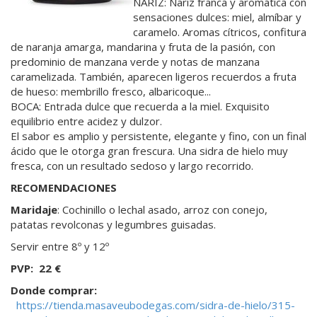
NARIZ: Nariz franca y aromática con
sensaciones dulces: miel, almíbar y
caramelo. Aromas cítricos, confitura
de naranja amarga, mandarina y fruta de la pasión, con
predominio de manzana verde y notas de manzana
caramelizada. También, aparecen ligeros recuerdos a fruta
de hueso: membrillo fresco, albaricoque...
BOCA: Entrada dulce que recuerda a la miel. Exquisito
equilibrio entre acidez y dulzor.
El sabor es amplio y persistente, elegante y fino, con un final
ácido que le otorga gran frescura. Una sidra de hielo muy
fresca, con un resultado sedoso y largo recorrido.
RECOMENDACIONES
Maridaje
: Cochinillo o lechal asado, arroz con conejo,
patatas revolconas y legumbres guisadas.
Servir entre 8º y 12º
PVP:
2
2
€
Donde comprar:
https://tienda.masaveubodegas.com/sidra-de-hielo/315-