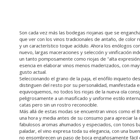
Son cada vez más las bodegas riojanas que se enganchan 
que ver con los vinos tradicionales de antaño, de color
y un característico toque acídulo. Ahora los enólogos 
nuevo, largas maceraciones y selección y vinificación i
un tanto pomposamente como riojas de "alta expresión, 
esencia en elaborar vinos menos maderizados, con mayor
gusto actual.
Seleccionando el grano de la paja, el enófilo inquieto de
distinguen del resto por su personalidad, manifestada en
equivoquemos, no todos los riojas de la nueva ola cons
peligrosamente a un masificado y uniforme estilo intern
catas pero sin un rostro reconocible.
Más allá de estas modas se encuentran vinos como el Ba
una hora y media antes de su consumo para apreciar la c
fabulosos aromas ahumados y especiados, con tonos ba
paladar, el vino expresa toda su elegancia, con una buena
no ensombrecen un paso de boca engañosamente fácil qu