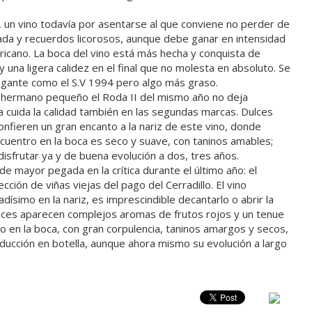
5, un vino todavía por asentarse al que conviene no perder de
rada y recuerdos licorosos, aunque debe ganar en intensidad
ricano. La boca del vino está más hecha y conquista de
 una ligera calidez en el final que no molesta en absoluto. Se
egante como el S.V 1994 pero algo más graso.
u hermano pequeño el Roda II del mismo año no deja
 cuida la calidad también en las segundas marcas. Dulces
confieren un gran encanto a la nariz de este vino, donde
uentro en la boca es seco y suave, con taninos amables;
sfrutar ya y de buena evolución a dos, tres años.
de mayor pegada en la crítica durante el último año: el
ión de viñas viejas del pago del Cerradillo. El vino
dísimo en la nariz, es imprescindible decantarlo o abrir la
onces aparecen complejos aromas de frutos rojos y un tenue
do en la boca, con gran corpulencia, taninos amargos y secos,
ducción en botella, aunque ahora mismo su evolución a largo