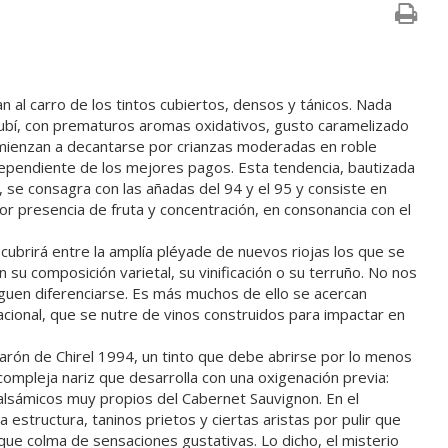
al carro de los tintos cubiertos, densos y tánicos. Nada
 rubí, con prematuros aromas oxidativos, gusto caramelizado
comienzan a decantarse por crianzas moderadas en roble
ndependiente de los mejores pagos. Esta tendencia, bautizada
se consagra con las añadas del 94 y el 95 y consiste en
 presencia de fruta y concentración, en consonancia con el
scubrirá entre la amplía pléyade de nuevos riojas los que se
 su composición varietal, su vinificación o su terruño. No nos
iguen diferenciarse. Es más muchos de ello se acercan
acional, que se nutre de vinos construidos para impactar en
rón de Chirel 1994, un tinto que debe abrirse por lo menos
ompleja nariz que desarrolla con una oxigenación previa:
lsámicos muy propios del Cabernet Sauvignon. En el
 estructura, taninos prietos y ciertas aristas por pulir que
e colma de sensaciones gustativas. Lo dicho, el misterio