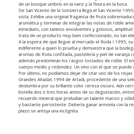
de un bosque umbrío en la nariz y la finura en la boca.
De San Vicente de la Sonsierra llega el San Vicente 199
vista. Exhibe una original fragancia de fruta sobremadu
aromática y terminar de integrar las notas de roble ame
inmediato, con taninos envolventes y golosos, amplitud y
trata de un producto muy bien confeccionado, no tan el
A la espera de que llegue al mercado el Roda I 1995, s
indiferente a quien lo prueba y demuestra que la bodega
aromas de fruta confitada, pastelería y piel de naranja 
además predominan los rasgos tostados de roble. El enc
cuerpo medio y redondez. Un vino con el que se puede di
Por último, no podíamos dejar de citar uno de los riojas 
Grandes Añadas 1994 de Artadi, procedente de una selecc
deslumbra por su brillante color cereza oscuro. Aún cerra
botella dos o tres horas antes de su degustación, ent
recuerdo mineral que preludian un talante macizo y sóli
y bastante persistente. Debería ganar armonía con la re
plazo se antoja una incógnita.