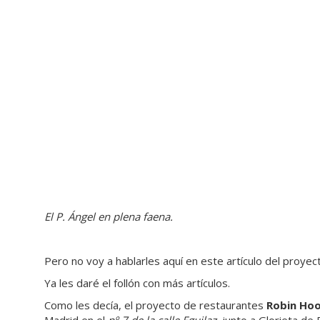
El P. Ángel en plena faena.
Pero no voy a hablarles aquí en este artículo del proyec
Ya les daré el follón con más artículos.
Como les decía, el proyecto de restaurantes
Robin Ho
Madrid en el
nº 7 de la calle Eguilaz,
junto a Glorieta de B