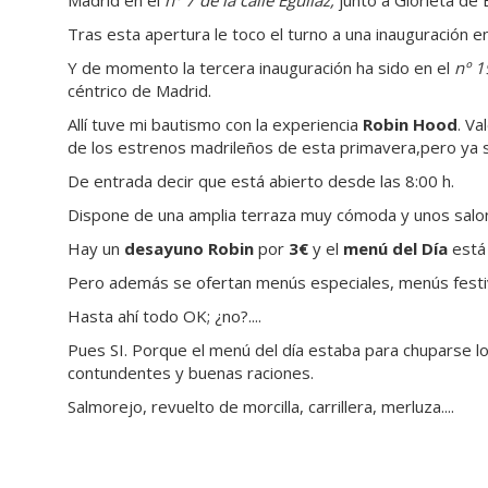
Tras esta apertura le toco el turno a una inauguración e
Y de momento la tercera inauguración ha sido en el
nº 1
céntrico de Madrid.
Allí tuve mi bautismo con la experiencia
Robin Hood
. Va
de los estrenos madrileños de esta primavera,pero ya sa
De entrada decir que está abierto desde las 8:00 h.
Dispone de una amplia terraza muy cómoda y unos sal
Hay un
desayuno Robin
por
3€
y el
menú del Día
está
Pero además se ofertan menús especiales, menús festi
Hasta ahí todo OK; ¿no?....
Pues SI. Porque el menú del día estaba para chuparse l
contundentes y buenas raciones.
Salmorejo, revuelto de morcilla, carrillera, merluza....