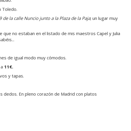
n Toledo.
9 de la calle Nuncio junto a la Plaza de la Paja
; un lugar muy
le que no estaban en el listado de mis maestros Capel y Julia
béis...
ones de igual modo muy cómodos.
 a
11€.
vos y tapas.
os dedos. En pleno corazón de Madrid con platos