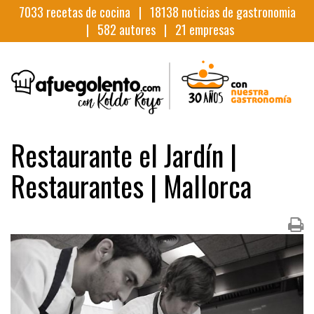
7033
recetas de cocina |
18138
noticias de gastronomia
|
582
autores |
21
empresas
Restaurante el Jardín |
Restaurantes | Mallorca