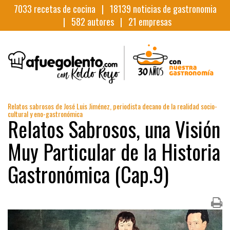
7033
recetas de cocina |
18139
noticias de gastronomia
|
582
autores |
21
empresas
Relatos sabrosos de José Luis Jiménez, periodista decano de la realidad socio-
cultural y eno-gastronómica
Relatos Sabrosos, una Visión
Muy Particular de la Historia
Gastronómica (Cap.9)