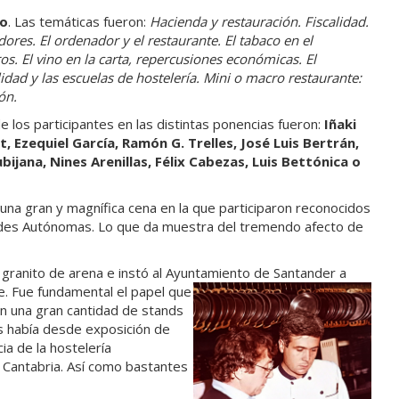
go
. Las temáticas fueron:
Hacienda y restauración. Fiscalidad.
dores. El ordenador y el restaurante. El tabaco en el
ros. El vino en la carta, repercusiones económicas. El
dad y las escuelas de hostelería. Mini o macro restaurante:
ón.
los participantes en las distintas ponencias fueron:
Iñaki
, Ezequiel García, Ramón G. Trelles, José Luis Bertrán,
bijana, Nines Arenillas, Félix Cabezas, Luis Bettónica o
una gran y magnífica cena en la que participaron reconocidos
des Autónomas. Lo que da muestra del tremendo afecto de
granito de arena e instó al Ayuntamiento de Santander a
. Fue fundamental el papel
que
ron una gran cantidad de stands
os había desde exposición de
a de la hostelería
e Cantabria. Así como bastantes