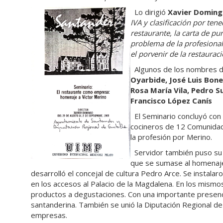
Lo dirigió
Xavier Domin
IVA y clasificación por tene
restaurante, la carta de pu
problema de la profesionali
el porvenir de la restauraci
Algunos de los nombres de 
Oyarbide, José Luis Bonet
Rosa María Vila, Pedro Su
Francisco López Canís
El Seminario concluyó con 
cocineros de 12 Comunida
la profesión por Merino.
Servidor también puso su 
que se sumase al homenaje
desarrolló el concejal de cultura Pedro Arce. Se instala
en los accesos al Palacio de la Magdalena. En los mism
productos a degustaciones. Con una importante presenci
santanderina. También se unió la Diputación Regional d
empresas.