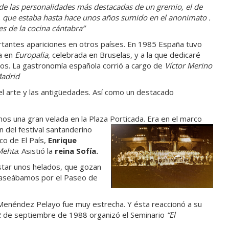
de las personalidades más destacadas de un gremio, el de
, que estaba hasta hace unos años sumido en el anonimato .
es de la cocina cántabra”
tantes apariciones en otros países. En 1985 España tuvo
a en
Europalia
, celebrada en Bruselas, y a la que dedicaré
os. La gastronomía española corrió a cargo de
Víctor Merino
Madrid
 arte y las antigüedades. Así como un destacado
 una gran velada en la Plaza Porticada. Era en el marco
an
del festival santanderino
ico de El País,
Enrique
Mehta
. Asistió la
reina Sofía.
ustar unos helados, que gozan
 paseábamos por el Paseo de
 Menéndez Pelayo fue muy estrecha. Y ésta reaccionó a su
 2 de septiembre de 1988 organizó el Seminario
“El