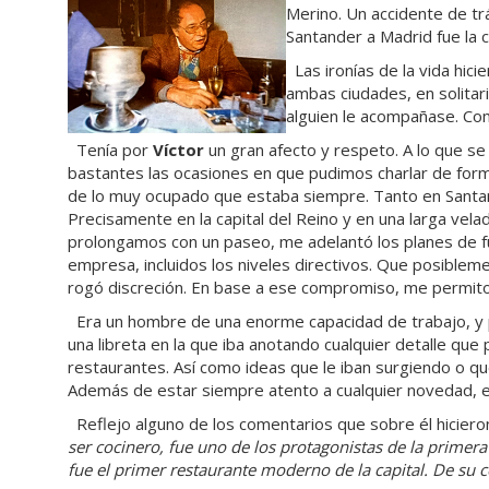
Merino. Un accidente de tr
Santander a Madrid fue la 
Las ironías de la vida hic
ambas ciudades, en solitar
alguien le acompañase. Com
Tenía por
Víctor
un gran afecto y respeto. A lo que se 
bastantes las ocasiones en que
pudimos charlar de form
de lo muy ocupado que estaba siempre. Tanto en Sant
Precisamente en la capital del Reino y en una larga ve
prolongamos con un paseo, me adelantó los planes de fu
empresa, incluidos los niveles directivos. Que posible
rogó discreción. En base a ese compromiso, me permito
Era un hombre de una enorme capacidad de trabajo, y p
una libreta en la que iba anotando cualquier detalle que
restaurantes. Así como ideas que le iban surgiendo o qu
Además de estar siempre atento a cualquier novedad, 
Reflejo alguno de los comentarios que sobre él hicieron
ser cocinero, fue uno de los protagonistas de la primer
fue el primer restaurante moderno de la capital. De su