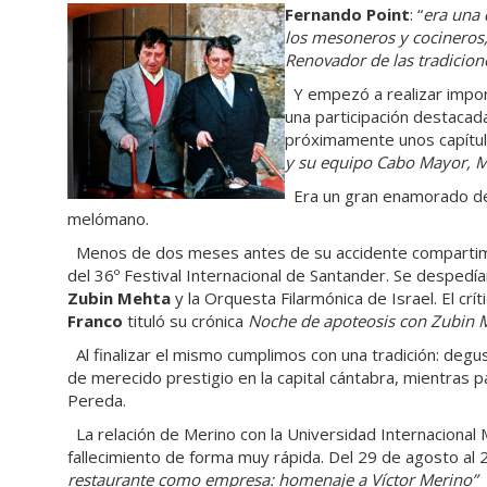
Fernando Point
: “
era una 
los mesoneros y cocineros
Renovador de las tradicion
Y empezó a realizar impor
una participación destacad
próximamente unos capítul
y su equipo Cabo Mayor, 
Era un gran enamorado del
melómano.
Menos de dos meses antes de su accidente compartimos
del 36º Festival Internacional de Santander. Se despedí
Zubin Mehta
y la Orquesta Filarmónica de Israel. El crít
Franco
tituló su crónica
Noche de apoteosis con Zubin 
Al finalizar el mismo cumplimos con una tradición: deg
de merecido prestigio en la capital cántabra, mientras
Pereda.
La relación de Merino con la Universidad Internacional
fallecimiento de forma muy rápida. Del 29 de agosto al
restaurante como empresa: homenaje a Víctor Merino”