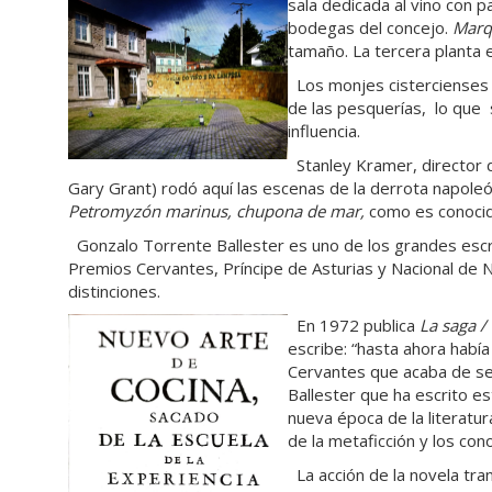
sala dedicada al vino con p
bodegas del concejo.
Marq
tamaño. La tercera planta 
Los monjes cistercienses c
de las pesquerías, lo que
influencia.
Stanley Kramer, director d
Gary Grant) rodó aquí las escenas de la derrota napoleón
Petromyzón marinus, chupona de mar,
como es conocid
Gonzalo Torrente Ballester es uno de los grandes escri
Premios Cervantes, Príncipe de Asturias y Nacional de N
distinciones.
En 1972 publica
La saga / 
escribe: “hasta ahora había 
Cervantes que acaba de s
Ballester que ha escrito es
nueva época de la literatur
de la metaficción y los con
La acción de la novela tran