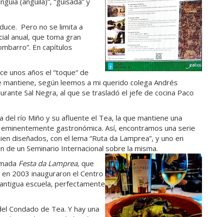
nguía (anguila)”, “guisada” y
uce. Pero no se limita a
cial anual, que toma gran
mbarro”. En capítulos
ce unos años el “toque“ de
e mantiene, según leemos a mi querido colega Andrés
urante Sal Negra, al que se trasladó el jefe de cocina Paco
 del río Miño y su afluente el Tea, la que mantiene una
a eminentemente gastronómica. Así, encontramos una serie
 bien diseñados, con el lema “Ruta da Lamprea”, y uno en
ón de un Seminario Internacional sobre la misma.
famada
Festa da Lamprea,
que
 Y en 2003 inauguraron el Centro
 antigua escuela, perfectamente
del Condado de Tea. Y hay una