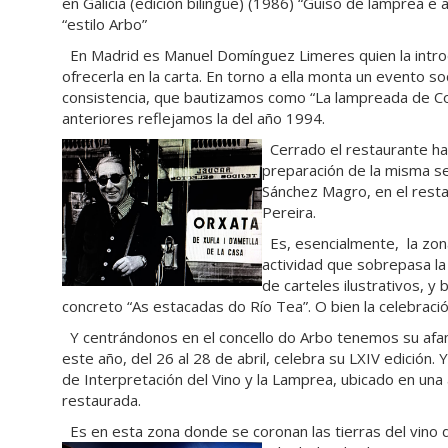
en Galicia (edición bilingüe) (1986) “Guiso de lamprea e a
“estilo Arbo”
En Madrid es Manuel Domínguez Limeres quien la introd
ofrecerla en la carta. En torno a ella monta un evento so
consistencia, que bautizamos como “La lampreada de Co
anteriores reflejamos la del año 1994.
Cerrado el restaurante ha
preparación de la misma s
Sánchez Magro, en el resta
Pereira.
Es, esencialmente, la zona
actividad que sobrepasa l
de carteles ilustrativos, y
concreto “As estacadas do Río Tea”. O bien la celebraci
Y centrándonos en el concello do Arbo tenemos su a
este año, del 26 al 28 de abril, celebra su LXIV edición.
de Interpretación del Vino y la Lamprea, ubicado en una
restaurada.
Es en esta zona donde se coronan las tierras del vino 