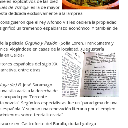
aneles explicativos de las diez
ués de Vizhoja
es la de mayor
está dedicada exclusivamente a la lamprea.
onsiguieron que el rey Alfonso VII les cediera la propiedad
 significó un tremendo espaldarazo económico. Y también de
e la película
Orgullo y Pasión
(Sofía Loren, Frank Sinatra y
ica. Alojándose en casas de la localidad. ¿Degustaría
a en Galicia?
tores españoles del siglo XX.
arrativa, entre otras
fuga de J.B.
José Saramago
una silla vacía a la derecha de
er ocupada por Torrente
ta novela”. Según los especialistas fue un “paradigma de una
a española. Y supuso una renovación literaria por el empleo
ocimientos sobre teoría literaria”
scurre en Castroforte del Baralla, ciudad gallega