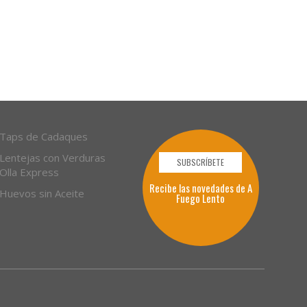
Taps de Cadaques
Lentejas con Verduras
SUBSCRÍBETE
Olla Express
Recibe las novedades de A
Huevos sin Aceite
Fuego Lento