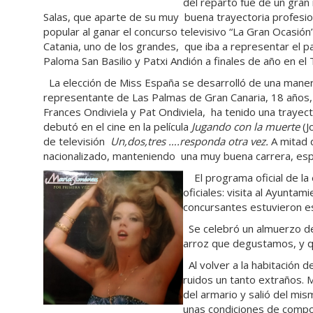
del reparto fue de un gran 
Salas, que aparte de su muy buena trayectoria profesio
popular al ganar el concurso televisivo “La Gran Ocasión”
Catania, uno de los grandes, que iba a representar el 
Paloma San Basilio y Patxi Andión a finales de año en e
La elección de Miss España se desarrolló de una manera
representante de Las Palmas de Gran Canaria, 18 años,
Frances Ondiviela y Pat Ondiviela, ha tenido una traye
debutó en el cine en la película
Jugando con la muerte
(J
de televisión
Un,dos,tres ….responda otra vez.
A mitad 
nacionalizado, manteniendo una muy buena carrera, esp
El programa oficial de la e
oficiales: visita al Ayuntam
concursantes estuvieron es
Se celebró un almuerzo de
arroz que degustamos, y 
Al volver a la habitación 
ruidos un tanto extraños. 
del armario y salió del mi
unas condiciones de comp