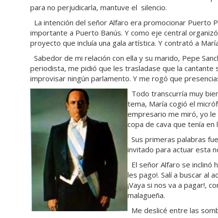
para no perjudicarla, mantuve el silencio.
La intención del señor Alfaro era promocionar Puerto P
importante a Puerto Banús. Y como eje central organizó
proyecto que incluía una gala artística. Y contrató a Marí
Sabedor de mi relación con ella y su marido, Pepe Sanc
periodista, me pidió que les trasladase que la cantante s
improvisar ningún parlamento. Y me rogó que presenciase
Todo transcurría muy bien
tema, María cogió el micróf
empresario me miró, yo le 
copa de cava que tenía en 
Sus primeras palabras fue
invitado para actuar esta n
El señor Alfaro se inclinó 
les pago!. Salí a buscar al 
¡Vaya si nos va a pagar!, c
malagueña.
Me deslicé entre las som