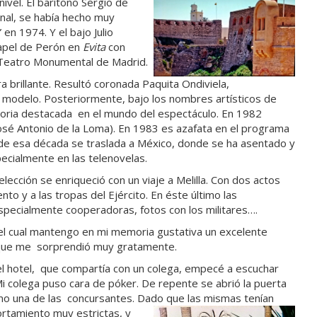
nivel. El barítono Sergio
de
nal, se había hecho muy
 en 1974. Y el bajo Julio
papel de Perón en
Evita
con
l Teatro Monumental de Madrid.
 brillante. Resultó coronada Paquita Ondiviela,
 modelo. Posteriormente, bajo los nombres artísticos de
ctoria destacada en el mundo del espectáculo. En 1982
osé Antonio de la Loma). En 1983 es azafata en el programa
de esa década se traslada a México, donde se ha asentado y
ecialmente en las telenovelas.
lección se enriqueció con un viaje a Melilla. Con dos actos
iento y a las tropas del Ejército. En éste último las
pecialmente cooperadoras, fotos con los militares….
l cual mantengo en mi memoria gustativa un excelente
que me sorprendió muy gratamente.
del hotel, que compartía con un colega, empecé a escuchar
Mi colega puso cara de póker. De repente se abrió la puerta
smo una de las concursantes. Dado que las mismas tenían
ortamiento
muy estrictas, y