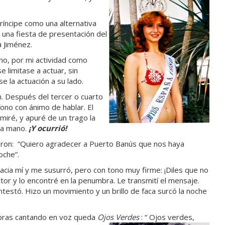
ríncipe como una alternativa
 una fiesta de presentación del
a Jiménez.
ho, por mi actividad como
e limitase a actuar, sin
 la actuación a su lado.
. Después del tercer o cuarto
ono con ánimo de hablar. El
miré, y apuré de un trago la
la mano.
¡Y ocurrió!
ron: “Quiero agradecer a Puerto Banús que nos haya
oche”.
hacia mí y me susurró, pero con tono muy firme: ¡Diles que no
actor y lo encontré en la penumbra. Le transmití el mensaje.
ontestó. Hizo un movimiento y un brillo de faca surcó la noche
bras cantando en voz queda
Ojos Verdes
: “ Ojos verdes,