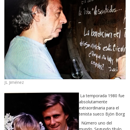
JL Jiménez
La temporada 1980 fue
absolutamente
extraordinaria para el
tenista sueco Bjön Borg
Número uno del
mundo. Segundo título