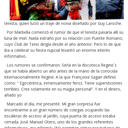
tenista, quien lució un traje de novia diseñado por Guy Laroche.
Por Marbella comenzó el rumor de que el tenista pasaría allí su
luna de miel. Nada extraño por su relación con Puente Romano,
cuyo Club de Tenis dirigía desde el año anterior. Pero lo de que
iba a celebrar su fiesta nupcial levantó un enorme interés
informativo.
Los rumores se confirmaron. Sería en la discoteca Regine´s
que se había abierto un año antes de la mano de la conocida
internacionalmente Regine. A la que Françoise Sagan definió
como: “ Egocéntrica, inmensamente feroz. Tiene supersticiones
terribles. Cree solamente en su magia personal”. Y en el dinero,
añado yo
Marcado el día, me presenté. Mi gran sorpresa fue
encontrarme a un gran número de colegas ocupando las
escaleras de acceso al jardín, cuya puerta de acceso estaba
cerrada. José Manuel Otero, uno de los grandes referentes
informativos, me informó: “No permiten entrar
por tratarse de