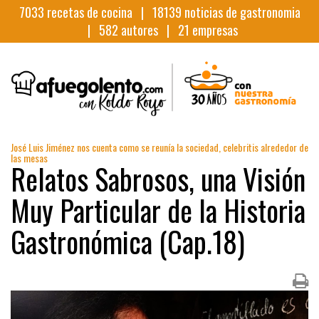
7033
recetas de cocina |
18139
noticias de gastronomia
|
582
autores |
21
empresas
José Luis Jiménez nos cuenta como se reunía la sociedad, celebritis alrededor de
las mesas
Relatos Sabrosos, una Visión
Muy Particular de la Historia
Gastronómica (Cap.18)