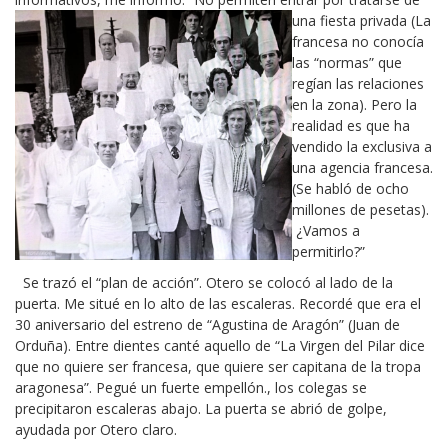
una fiesta privada (La
francesa no conocía
las “normas” que
regían las relaciones
en la zona). Pero la
realidad es que ha
vendido la exclusiva a
una agencia francesa.
(Se habló de ocho
millones de pesetas).
¿Vamos a
permitirlo?”
Se trazó el “plan de acción”. Otero se colocó al lado de la
puerta. Me situé en lo alto de las escaleras. Recordé que era el
30 aniversario del estreno de “Agustina de Aragón” (Juan de
Orduña). Entre dientes canté aquello de “La Virgen del Pilar dice
que no quiere ser francesa, que quiere ser capitana de la tropa
aragonesa”. Pegué un fuerte empellón., los colegas se
precipitaron escaleras abajo. La puerta se abrió de golpe,
ayudada por Otero claro.