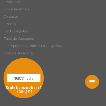
Empresas
Sobre nosotros
Contacto
Empleo
Textos legales
Taps de Cadaques
Lentejas con Verduras Olla Express
Huevos sin Aceite
SUBSCRÍBETE
Toggle
Recibe las novedades de A
navigation
Fuego Lento