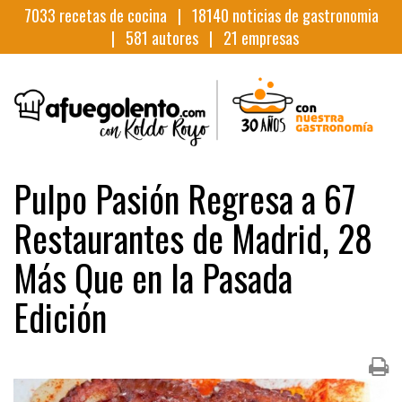
7033
recetas de cocina |
18140
noticias de gastronomia
|
581
autores |
21
empresas
Pulpo Pasión Regresa a 67
Restaurantes de Madrid, 28
Más Que en la Pasada
Edición