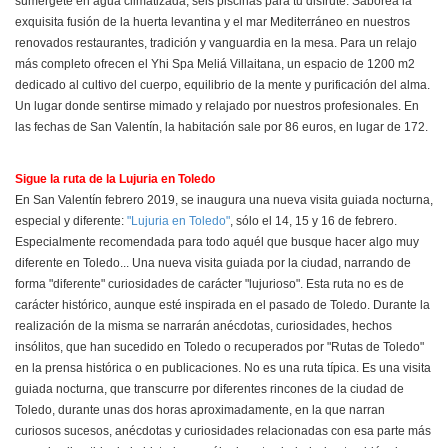
sumérgete en agua climatizada, seis piscinas para tu disfrute. Saborea la
exquisita fusión de la huerta levantina y el mar Mediterráneo en nuestros
renovados restaurantes, tradición y vanguardia en la mesa. Para un relajo
más completo ofrecen el Yhi Spa Meliá Villaitana, un espacio de 1200 m2
dedicado al cultivo del cuerpo, equilibrio de la mente y purificación del alma.
Un lugar donde sentirse mimado y relajado por nuestros profesionales. En
las fechas de San Valentín, la habitación sale por 86 euros, en lugar de 172.
Sigue la ruta de la Lujuria en Toledo
En San Valentín febrero 2019, se inaugura una nueva visita guiada nocturna,
especial y diferente:
"Lujuria en Toledo"
, sólo el 14, 15 y 16 de febrero.
Especialmente recomendada para todo aquél que busque hacer algo muy
diferente en Toledo... Una nueva visita guiada por la ciudad, narrando de
forma "diferente" curiosidades de carácter "lujurioso". Esta ruta no es de
carácter histórico, aunque esté inspirada en el pasado de Toledo. Durante la
realización de la misma se narrarán anécdotas, curiosidades, hechos
insólitos, que han sucedido en Toledo o recuperados por "Rutas de Toledo"
en la prensa histórica o en publicaciones. No es una ruta típica. Es una visita
guiada nocturna, que transcurre por diferentes rincones de la ciudad de
Toledo, durante unas dos horas aproximadamente, en la que narran
curiosos sucesos, anécdotas y curiosidades relacionadas con esa parte más