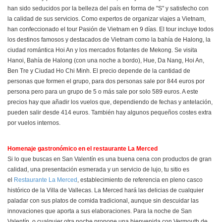
han sido seducidos por la belleza del país en forma de "S" y satisfecho con
la calidad de sus servicios. Como expertos de organizar viajes a Vietnam,
han confeccionado el tour Pasión de Vietnam en 9 días. El tour incluye todos
los destinos famosos y destacados de Vietnam como la bahía de Halong, la
ciudad romántica Hoi An y los mercados flotantes de Mekong. Se visita
Hanoi, Bahía de Halong (con una noche a bordo), Hue, Da Nang, Hoi An,
Ben Tre y Ciudad Ho Chi Minh. El precio depende de la cantidad de
personas que formen el grupo, para dos personas sale por 844 euros por
persona pero para un grupo de 5 o más sale por solo 589 euros. A este
precios hay que añadir los vuelos que, dependiendo de fechas y antelación,
pueden salir desde 414 euros. También hay algunos pequeños costes extra
por vuelos internos.
Homenaje gastronómico en el restaurante La Merced
Si lo que buscas en San Valentín es una buena cena con productos de gran
calidad, una presentación esmerada y un servicio de lujo, tu sitio es
el
Restaurante La Merced
, establecimiento de referencia en pleno casco
histórico de la Villa de Vallecas. La Merced hará las delicias de cualquier
paladar con sus platos de comida tradicional, aunque sin descuidar las
innovaciones que aporta a sus elaboraciones. Para la noche de San
Valentín, o cualquier otra noche propone una bienvenida con Vermouth de