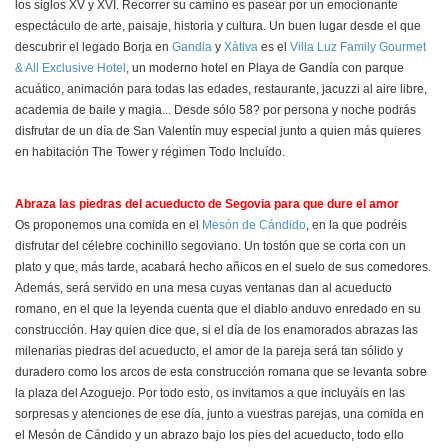
los siglos XV y XVI. Recorrer su camino es pasear por un emocionante
espectáculo de arte, paisaje, historia y cultura. Un buen lugar desde el que
descubrir el legado Borja en
Gandia
y
Xàtiva
es el
Villa Luz Family Gourmet
& All Exclusive Hotel
, un moderno hotel en Playa de Gandía con parque
acuático, animación para todas las edades, restaurante, jacuzzi al aire libre,
academia de baile y magia... Desde sólo 58? por persona y noche podrás
disfrutar de un día de San Valentín muy especial junto a quien más quieres
en habitación The Tower y régimen Todo Incluído.
Abraza las piedras del acueducto de Segovia para que dure el amor
Os proponemos una comida en el
Mesón de Cándido
, en la que podréis
disfrutar del célebre cochinillo segoviano. Un tostón que se corta con un
plato y que, más tarde, acabará hecho añicos en el suelo de sus comedores.
Además, será servido en una mesa cuyas ventanas dan al acueducto
romano, en el que la leyenda cuenta que el diablo anduvo enredado en su
construcción. Hay quien dice que, si el día de los enamorados abrazas las
milenarias piedras del acueducto, el amor de la pareja será tan sólido y
duradero como los arcos de esta construcción romana que se levanta sobre
la plaza del Azoguejo. Por todo esto, os invitamos a que incluyáis en las
sorpresas y atenciones de ese día, junto a vuestras parejas, una comida en
el Mesón de Cándido y un abrazo bajo los pies del acueducto, todo ello