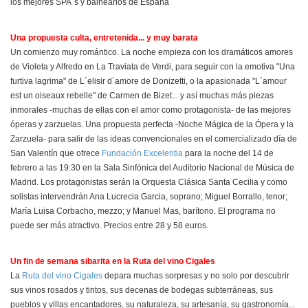
los mejores SPA´s y balnearios de España
Una propuesta culta, entretenida... y muy barata
Un comienzo muy romántico. La noche empieza con los dramáticos amores
de Violeta y Alfredo en La Traviata de Verdi, para seguir con la emotiva "Una
furtiva lagrima" de L´elisir d´amore de Donizetti, o la apasionada "L´amour
est un oiseaux rebelle" de Carmen de Bizet... y así muchas más piezas
inmorales -muchas de ellas con el amor como protagonista- de las mejores
óperas y zarzuelas. Una propuesta perfecta -Noche Mágica de la Ópera y la
Zarzuela- para salir de las ideas convencionales en el comercializado día de
San Valentín que ofrece
Fundación Excelentia
para la noche del 14 de
febrero a las 19:30 en la Sala Sinfónica del Auditorio Nacional de Música de
Madrid. Los protagonistas serán la Orquesta Clásica Santa Cecilia y como
solistas intervendrán Ana Lucrecia Garcia, soprano; Miguel Borrallo, tenor;
María Luisa Corbacho, mezzo; y Manuel Mas, barítono. El programa no
puede ser más atractivo. Precios entre 28 y 58 euros.
Un fin de semana sibarita en la Ruta del vino Cigales
La
Ruta del vino Cigales
depara muchas sorpresas y no solo por descubrir
sus vinos rosados y tintos, sus decenas de bodegas subterráneas, sus
pueblos y villas encantadores, su naturaleza, su artesanía, su gastronomía...