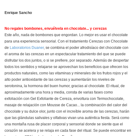
Enrique Sancho
No regales bombones, envuélvela en chocolate... y cerezas
Este año, nada de bombones que engordan. Lo mejor es usar el chocolate
para una experiencia sensorial. Con el tratamiento Cerezas con Chocolate
de
Laboratorios Duaner
, se combina el poder afrodisíaco del chocolate con
el aroma de las cerezas en un espectacular tratamiento del que se puede
disfrutar los dos juntos, o si se prefiere, por separado. Además de despertar
todos los sentidos y relajarse se aprovechan los beneficios que ofrecen los
productos naturales, como las vitaminas y minerales de los frutos rojos y el
alto poder antioxidante de las cerezas y aumentarán los niveles de
serotonina, la hormona del buen humor, gracias al chocolate. El ritual, de
aproximadamente una hora y media, consta de varias fases como
exfoliación con Gel Exfoliante de Cereza, envoltura con Termochocolate,
masaje de relajación con Mousse de Cacao... la combinación del calor del
chocolate y su dulce olor, junto con el increíble aroma de las cerezas, harán
que las glándulas salivales y olfativas vivan una auténtica fiesta. Será como
una montaña rusa de placer corporal y sensorial donde se siente que el
corazón se acelera y se relaja en cada fase del ritual. Se puede encontrar en