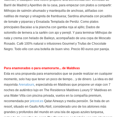
Barril de Madrid y Aperitivo de la casa, para empezar con platos a compartir:
Milhojas de salmón ahumado y mantequilla de anchoas, aliñadas con
natillas de mango y vinagreta de frambuesa; Sardina ahumada con picadillo
de tomate y piparras y Ensalada Templada de Perdiz. Como platos
principales Bacalao a la plancha con gamba roja al ajillo; Dados de
solomillo de ternera a la sartén con ajo y perejil. Y para terminar Milhojas de
nata y crema con helado de Baileys, acompañado de una copa de Moscato
Rosado. Café 100% natural o infusiones Gourmet y Trufas de Chocolate
Negro. Todo ello con una botella de buen vino. Precio 80 euros por pareja.
Para enamorados o para enamorarte... de Maldivas
Esta es una propuesta para enamorados que se puede realizar en cualquier
momento, solo hay que tener un poco de tiempo... y de dinero. La idea es del
mayorista
Arenatours
, especialista en Maldivas que propone un viaje con 7
noches de auténtico lujo en The Residence Maldives Luxury 5* Maldivas en
una Water Villa con piscina privada, vuelos en la compañía premium,
recomendada por
jetcost.es
Qatar Airways y media pensión. Se trata de un
resort, situado en Gaafu Alifu Atoll, considerado uno de los atolones más
grandes y profundos del mundo en una isla de aguas azules turquesa,