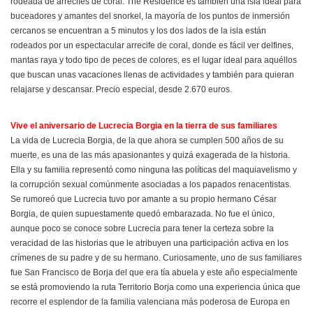
rodeada de arrecifes de coral. The Residence es también una isla ideal para
buceadores y amantes del snorkel, la mayoría de los puntos de inmersión
cercanos se encuentran a 5 minutos y los dos lados de la isla están
rodeados por un espectacular arrecife de coral, donde es fácil ver delfines,
mantas raya y todo tipo de peces de colores, es el lugar ideal para aquéllos
que buscan unas vacaciones llenas de actividades y también para quieran
relajarse y descansar. Precio especial, desde 2.670 euros.
Vive el aniversario de Lucrecia Borgia en la tierra de sus familiares
La vida de Lucrecia Borgia, de la que ahora se cumplen 500 años de su
muerte, es una de las más apasionantes y quizá exagerada de la historia.
Ella y su familia representó como ninguna las políticas del maquiavelismo y
la corrupción sexual comúnmente asociadas a los papados renacentistas.
Se rumoreó que Lucrecia tuvo por amante a su propio hermano César
Borgia, de quien supuestamente quedó embarazada. No fue el único,
aunque poco se conoce sobre Lucrecia para tener la certeza sobre la
veracidad de las historias que le atribuyen una participación activa en los
crímenes de su padre y de su hermano. Curiosamente, uno de sus familiares
fue San Francisco de Borja del que era tía abuela y este año especialmente
se está promoviendo la ruta Territorio Borja como una experiencia única que
recorre el esplendor de la familia valenciana más poderosa de Europa en