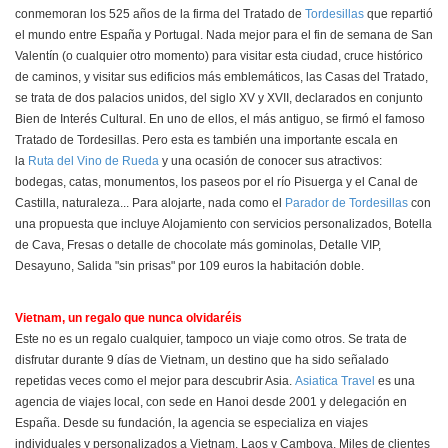
conmemoran los 525 años de la firma del Tratado de
Tordesillas
que repartió
el mundo entre España y Portugal. Nada mejor para el fin de semana de San
Valentín (o cualquier otro momento) para visitar esta ciudad, cruce histórico
de caminos, y visitar sus edificios más emblemáticos, las Casas del Tratado,
se trata de dos palacios unidos, del siglo XV y XVII, declarados en conjunto
Bien de Interés Cultural. En uno de ellos, el más antiguo, se firmó el famoso
Tratado de Tordesillas. Pero esta es también una importante escala en
la
Ruta del Vino de Rueda
y una ocasión de conocer sus atractivos:
bodegas, catas, monumentos, los paseos por el río Pisuerga y el Canal de
Castilla, naturaleza... Para alojarte, nada como el
Parador de Tordesillas
con
una propuesta que incluye Alojamiento con servicios personalizados, Botella
de Cava, Fresas o detalle de chocolate más gominolas, Detalle VIP,
Desayuno, Salida "sin prisas" por 109 euros la habitación doble.
Vietnam, un regalo que nunca olvidaréis
Este no es un regalo cualquier, tampoco un viaje como otros. Se trata de
disfrutar durante 9 días de Vietnam, un destino que ha sido señalado
repetidas veces como el mejor para descubrir Asia.
Asiatica Travel
es una
agencia de viajes local, con sede en Hanoi desde 2001 y delegación en
España. Desde su fundación, la agencia se especializa en viajes
individuales y personalizados a Vietnam, Laos y Camboya. Miles de clientes