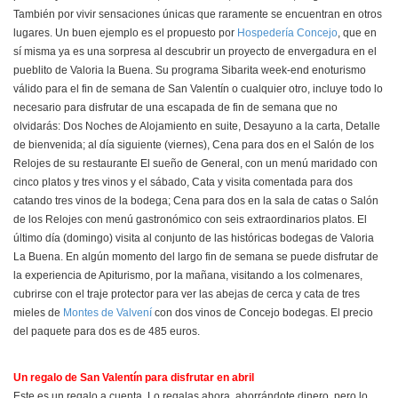
También por vivir sensaciones únicas que raramente se encuentran en otros
lugares. Un buen ejemplo es el propuesto por
Hospedería Concejo
, que en
sí misma ya es una sorpresa al descubrir un proyecto de envergadura en el
pueblito de Valoria la Buena. Su programa Sibarita week-end enoturismo
válido para el fin de semana de San Valentín o cualquier otro, incluye todo lo
necesario para disfrutar de una escapada de fin de semana que no
olvidarás: Dos Noches de Alojamiento en suite, Desayuno a la carta, Detalle
de bienvenida; al día siguiente (viernes), Cena para dos en el Salón de los
Relojes de su restaurante El sueño de General, con un menú maridado con
cinco platos y tres vinos y el sábado, Cata y visita comentada para dos
catando tres vinos de la bodega; Cena para dos en la sala de catas o Salón
de los Relojes con menú gastronómico con seis extraordinarios platos. El
último día (domingo) visita al conjunto de las históricas bodegas de Valoria
La Buena. En algún momento del largo fin de semana se puede disfrutar de
la experiencia de Apiturismo, por la mañana, visitando a los colmenares,
cubrirse con el traje protector para ver las abejas de cerca y cata de tres
mieles de
Montes de Valvení
con dos vinos de Concejo bodegas. El precio
del paquete para dos es de 485 euros.
Un regalo de San Valentín para disfrutar en abril
Este es un regalo a cuenta. Lo regalas ahora, ahorrándote dinero, pero lo