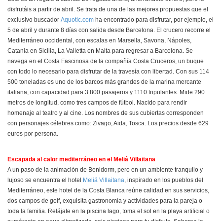
disfrutáis a partir de abril. Se trata de una de las mejores propuestas que el
exclusivo buscador
Aquotic.com
ha encontrado para disfrutar, por ejemplo, el
5 de abril y durante 8 días con salida desde Barcelona. El crucero recorre el
Mediterráneo occidental, con escalas en Marsella, Savona, Nápoles,
Catania en Sicilia, La Valletta en Malta para regresar a Barcelona. Se
navega en el Costa Fascinosa de la compañía Costa Cruceros, un buque
con todo lo necesario para disfrutar de la travesía con libertad. Con sus 114
500 toneladas es uno de los barcos más grandes de la marina mercante
italiana, con capacidad para 3.800 pasajeros y 1110 tripulantes. Mide 290
metros de longitud, como tres campos de fútbol. Nacido para rendir
homenaje al teatro y al cine. Los nombres de sus cubiertas corresponden
con personajes célebres como: Zivago, Aida, Tosca. Los precios desde 629
euros por persona.
Escapada al calor mediterráneo en el Meliá Villaitana
A un paso de la animación de Benidorm, pero en un ambiente tranquilo y
lujoso se encuentra el hotel
Meliá Villaitana
, inspirado en los pueblos del
Mediterráneo, este hotel de la Costa Blanca reúne calidad en sus servicios,
dos campos de golf, exquisita gastronomía y actividades para la pareja o
toda la familia. Relájate en la piscina lago, toma el sol en la playa artificial o