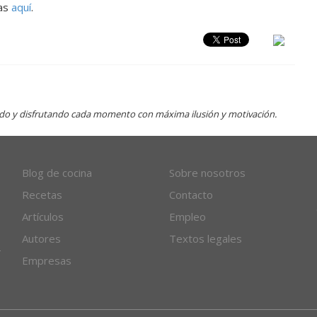
vas
aquí
.
ndo y disfrutando cada momento con máxima ilusión y motivación.
Blog de cocina
Sobre nosotros
Recetas
Contacto
Artículos
Empleo
Autores
Textos legales
Empresas