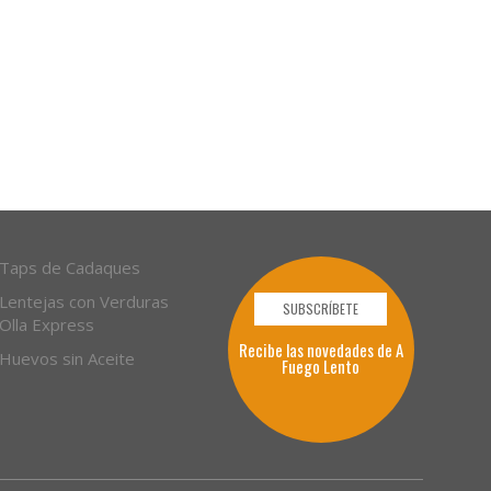
Taps de Cadaques
Lentejas con Verduras
SUBSCRÍBETE
Olla Express
Recibe las novedades de A
Huevos sin Aceite
Fuego Lento