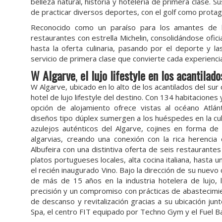
belleza natural, historia y hotelería de primera clase.
de practicar diversos deportes, con el golf como protag
Reconocido como un paraíso para los amantes de l
restaurantes con estrella Michelin, consolidándose ofi
hasta la oferta culinaria, pasando por el deporte y 
servicio de primera clase que convierte cada experien
W Algarve
,
el lujo lifestyle en los acantilad
W Algarve, ubicado en lo alto de los acantilados del sur 
hotel de lujo lifestyle del destino. Con 134 habitacione
opción de alojamiento ofrece vistas al océano Atlá
diseños tipo dúplex sumergen a los huéspedes en la cu
azulejos auténticos del Algarve, cojines en forma de
algarvias, creando una conexión con la rica herenci
Albufeira con una distintiva oferta de seis restaurant
platos portugueses locales, alta cocina italiana, hasta
el recién inaugurado Vino. Bajo la dirección de su nuevo
de más de 15 años en la industria hotelera de lujo, l
precisión y un compromiso con prácticas de abastecimien
de descanso y revitalización gracias a su ubicación jun
Spa, el centro FIT equipado por Techno Gym y el Fuel Ba