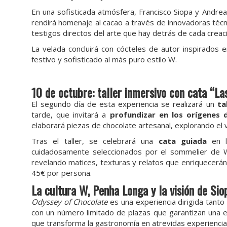
En una sofisticada atmósfera, Francisco Siopa y Andre
rendirá homenaje al cacao a través de innovadoras técn
testigos directos del arte que hay detrás de cada creac
La velada concluirá con cócteles de autor inspirados 
festivo y sofisticado al más puro estilo W.
10 de octubre: taller inmersivo con cata “La
El segundo día de esta experiencia se realizará un
ta
tarde, que invitará a
profundizar en los orígenes 
elaborará piezas de chocolate artesanal, explorando el vi
Tras el taller, se celebrará una
cata guiada
en 
cuidadosamente seleccionados por el sommelier de W 
revelando matices, texturas y relatos que enriquecerán 
45€ por persona.
La cultura W, Penha Longa y la visión de Sio
Odyssey of Chocolate
es una experiencia dirigida tant
con un número limitado de plazas que garantizan una ex
que transforma la gastronomía en atrevidas experiencias