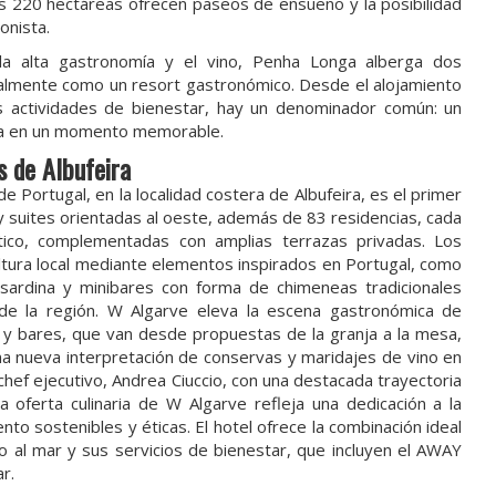
 Sus 220 hectáreas ofrecen paseos de ensueño y la posibilidad
onista.
a alta gastronomía y el vino, Penha Longa alberga dos
cialmente como un resort gastronómico. Desde el alojamiento
las actividades de bienestar, hay un denominador común: un
cia en un momento memorable.
os de Albufeira
de Portugal, en la localidad costera de Albufeira, es el primer
s y suites orientadas al oeste, además de 83 residencias, cada
ntico, complementadas con amplias terrazas privadas. Los
ltura local mediante elementos inspirados en Portugal, como
 sardina y minibares con forma de chimeneas tradicionales
a de la región. W Algarve eleva la escena gastronómica de
es y bares, que van desde propuestas de la granja a la mesa,
 una nueva interpretación de conservas y maridajes de vino en
 chef ejecutivo, Andrea Ciuccio, con una destacada trayectoria
a oferta culinaria de W Algarve refleja una dedicación a la
to sostenibles y éticas. El hotel ofrece la combinación ideal
to al mar y sus servicios de bienestar, que incluyen el AWAY
r.