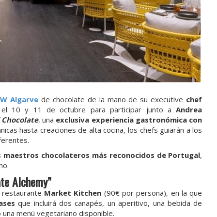
W Algarve
de chocolate de la mano de su executive
chef
t el 10 y 11 de octubre para participar junto a
Andrea
 Chocolate
, una
exclusiva experiencia gastronómica con
nicas hasta creaciones de alta cocina, los chefs guiarán a los
iferentes.
s maestros chocolateros más reconocidos de Portugal
,
no.
ate Alchemy”
l restaurante
Market Kitchen
(90€ por persona), en la que
ases
que incluirá dos canapés, un aperitivo, una bebida de
o una menú vegetariano disponible.