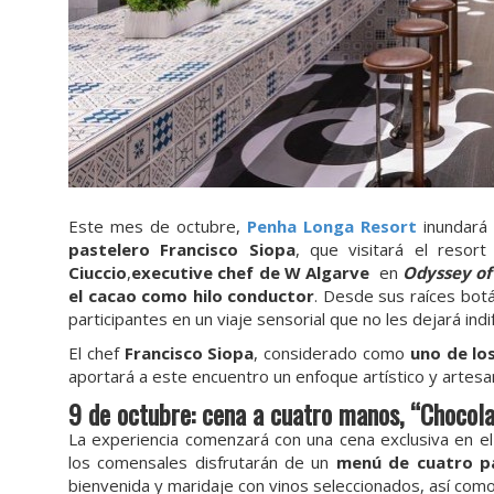
Este mes de octubre,
Penha Longa Resort
inundará
pastelero Francisco Siopa
, que visitará el resor
Ciuccio
,
executive chef de W Algarve
en
Odyssey of
el cacao como hilo conductor
. Desde sus raíces botá
participantes en un viaje sensorial que no les dejará ind
El chef
Francisco Siopa
, considerado como
uno de lo
aportará a este encuentro un enfoque artístico y artesa
9 de octubre: cena a cuatro manos, “Chocol
La experiencia comenzará con una cena exclusiva en e
los comensales disfrutarán de un
menú de cuatro p
bienvenida y maridaje con vinos seleccionados, así com