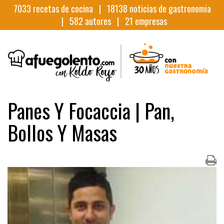
7033
recetas de cocina |
18138
noticias de gastronomia
|
582
autores |
21
empresas
Panes Y Focaccia | Pan,
Bollos Y Masas