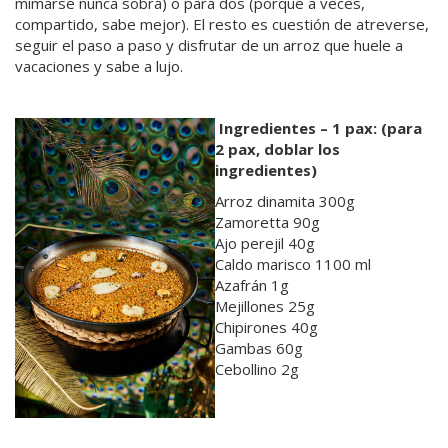
mimarse nunca sobra) o para dos (porque a veces,
compartido, sabe mejor). El resto es cuestión de atreverse,
seguir el paso a paso y disfrutar de un arroz que huele a
vacaciones y sabe a lujo.
Ingredientes – 1 pax:
(para
2 pax, doblar los
ingredientes)
Arroz dinamita 300g
Zamoretta 90g
Ajo perejil 40g
Caldo marisco 1100 ml
Azafrán 1g
Mejillones 25g
Chipirones 40g
Gambas 60g
Cebollino 2g