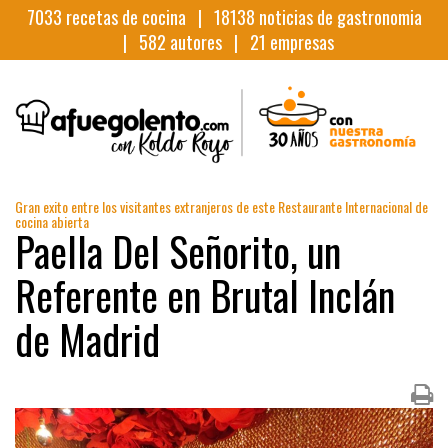
7033
recetas de cocina |
18138
noticias de gastronomia
|
582
autores |
21
empresas
Gran exito entre los visitantes extranjeros de este Restaurante Internacional de
cocina abierta
Paella Del Señorito, un
Referente en Brutal Inclán
de Madrid