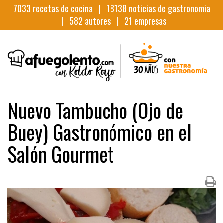
7033
recetas de cocina |
18138
noticias de gastronomia
|
582
autores |
21
empresas
Nuevo Tambucho (Ojo de
Buey) Gastronómico en el
Salón Gourmet