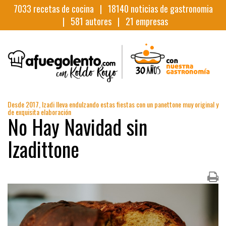
7033
recetas de cocina |
18140
noticias de gastronomia
|
581
autores |
21
empresas
Desde 2017, Izadi lleva endulzando estas fiestas con un panettone muy original y
de exquisita elaboración
No Hay Navidad sin
Izadittone