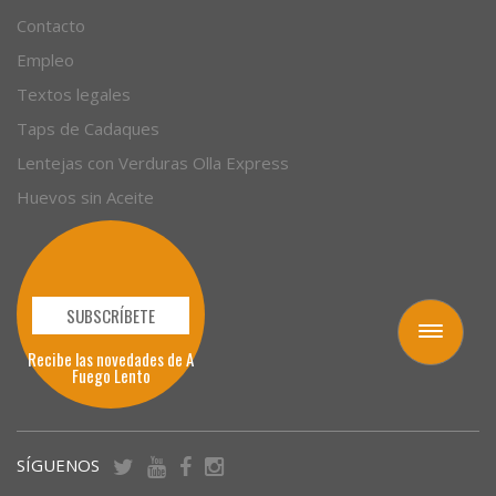
Contacto
Empleo
Textos legales
Taps de Cadaques
Lentejas con Verduras Olla Express
Huevos sin Aceite
SUBSCRÍBETE
Toggle
navigation
Recibe las novedades de A
Fuego Lento
SÍGUENOS