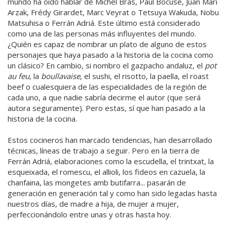
mundo ha oído hablar de Michel Bras, Paul Bocuse, Juan Mari
Arzak, Frédy Girardet, Marc Veyrat o Tetsuya Wakuda, Nobu
Matsuhisa o Ferrán Adriá. Este último está considerado
como una de las personas más influyentes del mundo.
¿Quién es capaz de nombrar un plato de alguno de estos
personajes que haya pasado a la historia de la cocina como
un clásico? En cambio, si nombro el gazpacho andaluz, el
pot
au feu
, la
boullavaise
, el sushi, el risotto, la paella, el roast
beef o cualesquiera de las especialidades de la región de
cada uno, a que nadie sabría decirme el autor (que será
autora seguramente). Pero estas, sí que han pasado a la
historia de la cocina.
Estos cocineros han marcado tendencias, han desarrollado
técnicas, líneas de trabajo a seguir. Pero en la tierra de
Ferrán Adriá, elaboraciones como la escudella, el trintxat, la
esqueixada, el romescu, el allioli, los fideos en cazuela, la
chanfaina, las mongetes amb butifarra... pasarán de
generación en generación tal y como han sido legadas hasta
nuestros días, de madre a hija, de mujer a mujer,
perfeccionándolo entre unas y otras hasta hoy.