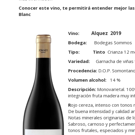
Conocer este vino, te permitirá entender mejor las
Blanc
Alquez 2019
Vino:
Bodega:
Bodegas Sommos
Tipo:
Tinto
Crianza 12 m
Variedad:
Garnacha de viñas 
Procedencia:
D.O.P. Somontan
Volumen alcohol:
14 %
Descripción:
Monovarietal. 100
integración fruta madera muy in
R
ojo cereza, intenso con tonos ru
De buena intensidad y calidad a
Notas minerales originarias de l
Sabroso, carnoso y perfectament
tonos frutales, especiados y mi