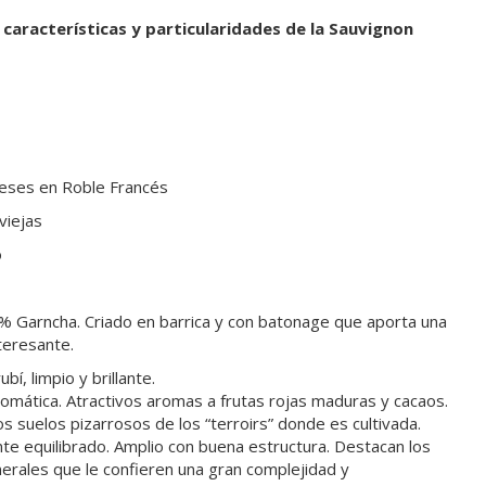
 características y particularidades de la Sauvignon
eses en Roble Francés
viejas
o
% Garncha. Criado en barrica y con batonage que aporta una
teresante.
bí, limpio y brillante.
romática. Atractivos aromas a frutas rojas maduras y cacaos.
os suelos pizarrosos de los “terroirs” donde es cultivada.
e equilibrado. Amplio con buena estructura. Destacan los
nerales que le confieren una gran complejidad y