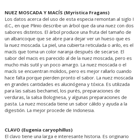
NUEZ MOSCADA Y MACÍS (Myristica Fragans)
Los datos acerca del uso de esta especia remontan al siglo I
d.C., en que Plinio describe un árbol que da una nuez con dos
sabores distintos. El árbol produce una fruta del tamaño de
un albaricoque que se abre para dejar ver un hueso que es
la nuez moscada. La piel, una cubierta reticulada o arilo, es el
macís que toma un color naranja después de secarse. El
sabor del macis es parecido al de la nuez moscada, pero es
mucho más sutil y un poco amargo. La nuez moscada o el
macís se encuentran molidos, pero es mejor rallarlo cuando
hace falta porque pierden pronto el sabor. La nuez moscada
en grandes cantidades es alucinógena y tóxica. Es utilizada
para las salsas bechamel, los purés, preparaciones de
verduras, la salsa Bolognesa, y algunas preparaciones de
pasta. La nuez moscada tiene un sabor cálido y ayuda a la
digestión. La mejor procede de Indonesia.
CLAVO (Eugenia caryophillus)
El clavo tiene una larga e interesante historia. Es originario