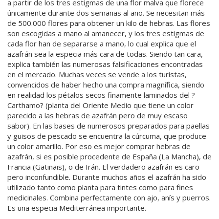
a partir de los tres estigmas de una flor malva que florece
únicamente durante dos semanas al año. Se necesitan más
de 500.000 flores para obtener un kilo de hebras. Las flores
son escogidas a mano al amanecer, y los tres estigmas de
cada flor han de separarse a mano, lo cual explica que el
azafrán sea la especia más cara de todas. Siendo tan cara,
explica también las numerosas falsificaciones encontradas
en el mercado. Muchas veces se vende a los turistas,
convencidos de haber hecho una compra magnífica, siendo
en realidad los pétalos secos finamente laminados del ?
Carthamo? (planta del Oriente Medio que tiene un color
parecido a las hebras de azafrán pero de muy escaso
sabor). En las bases de numerosos preparados para paellas
y guisos de pescado se encuentra la cúrcuma, que produce
un color amarillo. Por eso es mejor comprar hebras de
azafrán, si es posible procedente de España (La Mancha), de
Francia (Gatinais), o de Irán. El verdadero azafrán es caro
pero inconfundible. Durante muchos años el azafrán ha sido
utilizado tanto como planta para tintes como para fines
medicinales. Combina perfectamente con ajo, anís y puerros.
Es una especia Mediterránea importante.