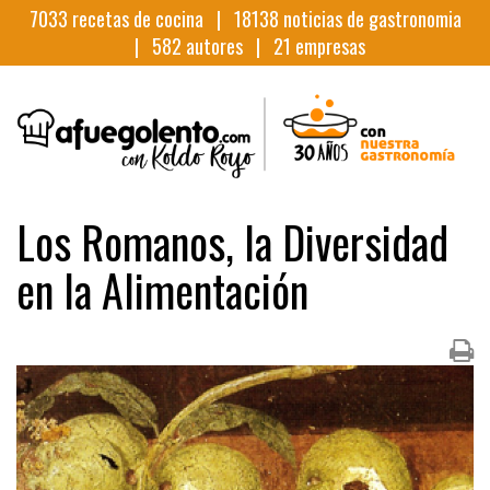
7033
recetas de cocina |
18138
noticias de gastronomia
|
582
autores |
21
empresas
Los Romanos, la Diversidad
en la Alimentación