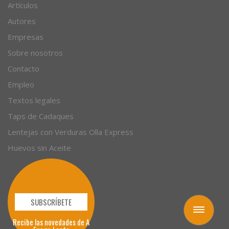
Artículos
Autores
Empresas
Sobre nosotros
Contacto
Empleo
Textos legales
Taps de Cadaques
Lentejas con Verduras Olla Express
Huevos sin Aceite
SUBSCRÍBETE
Toggle
Recibe las novedades de A
navigation