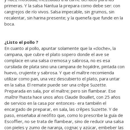
primeras. Y la salsa Nantua la prepara como debe ser: con
cangrejos de río vivos. Salsa impecable, sin grumos, sin
recalentar, sin harina presente; y la quenefa que funde en la
boca.
¿Listo el pollo ?
En cuanto al pollo, apuntar solamente que la «cloche», la
campana, que cubre el plato sopero donde el ave se
complace en una salsa cremosa y sabrosa, no es esa
cursilada de plata sino una campana de hojaldre, pintada con
huevo, crujiente y sabrosa. Y que el maître recomienda
utilizar como pan, una vez descubierto el plato, para untar
en la salsa. El remate puede ser una crêpe Suzette.
Preparada en sala, por el maître; pero sin flambear. Ese
maître
?hasta hace unos años Claude Bouillet, con 25 años
de servicio en la casa por entonces- era también el
encargado de preparar, en sala, las crêpes Suzette. Y de
paso, enseñaba al neófito que, como lo prescribe la guía de
Escoffier, no se trata de flambear, sino de reducir una salsa
con pieles y zumo de naranja, cognac y azúcar, embeber las