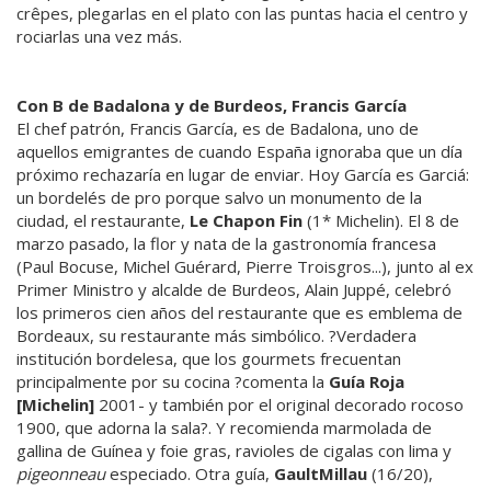
crêpes, plegarlas en el plato con las puntas hacia el centro y
rociarlas una vez más.
Con B de Badalona y de Burdeos, Francis García
El chef patrón, Francis García, es de Badalona, uno de
aquellos emigrantes de cuando España ignoraba que un día
próximo rechazaría en lugar de enviar. Hoy García es Garciá:
un bordelés de pro porque salvo un monumento de la
ciudad, el restaurante,
Le Chapon Fin
(1* Michelin). El 8 de
marzo pasado, la flor y nata de la gastronomía francesa
(Paul Bocuse, Michel Guérard, Pierre Troisgros...), junto al ex
Primer Ministro y alcalde de Burdeos, Alain Juppé, celebró
los primeros cien años del restaurante que es emblema de
Bordeaux, su restaurante más simbólico. ?Verdadera
institución bordelesa, que los gourmets frecuentan
principalmente por su cocina ?comenta la
Guía Roja
[Michelin]
2001- y también por el original decorado rocoso
1900, que adorna la sala?. Y recomienda marmolada de
gallina de Guínea y foie gras, ravioles de cigalas con lima y
pigeonneau
especiado. Otra guía,
GaultMillau
(16/20),