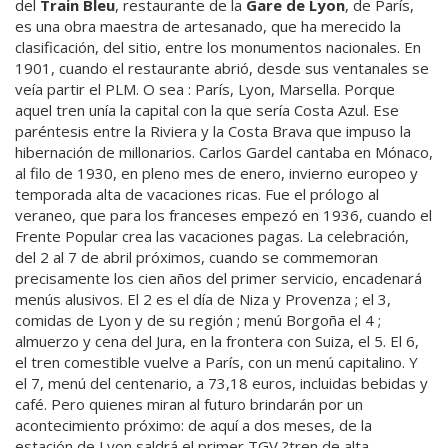
del
Train Bleu
, restaurante de la
Gare de Lyon
, de París,
es una obra maestra de artesanado, que ha merecido la
clasificación, del sitio, entre los monumentos nacionales. En
1901, cuando el restaurante abrió, desde sus ventanales se
veía partir el PLM. O sea : París, Lyon, Marsella. Porque
aquel tren unía la capital con la que sería Costa Azul. Ese
paréntesis entre la Riviera y la Costa Brava que impuso la
hibernación de millonarios. Carlos Gardel cantaba en Mónaco,
al filo de 1930, en pleno mes de enero, invierno europeo y
temporada alta de vacaciones ricas. Fue el prólogo al
veraneo, que para los franceses empezó en 1936, cuando el
Frente Popular crea las vacaciones pagas. La celebración,
del 2 al 7 de abril próximos, cuando se commemoran
precisamente los cien años del primer servicio, encadenará
menús alusivos. El 2 es el día de Niza y Provenza ; el 3,
comidas de Lyon y de su región ; menú Borgoña el 4 ;
almuerzo y cena del Jura, en la frontera con Suiza, el 5. El 6,
el tren comestible vuelve a París, con un menú capitalino. Y
el 7, menú del centenario, a 73,18 euros, incluidas bebidas y
café. Pero quienes miran al futuro brindarán por un
acontecimiento próximo: de aquí a dos meses, de la
estación de Lyon saldrá el primer TGV ?tren de alta