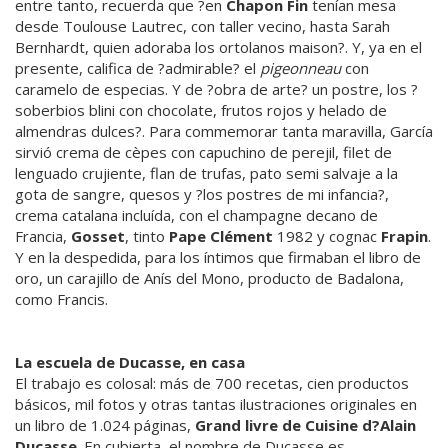
entre tanto, recuerda que ?en
Chapon Fin
tenían mesa
desde Toulouse Lautrec, con taller vecino, hasta Sarah
Bernhardt, quien adoraba los ortolanos maison?. Y, ya en el
presente, califica de ?admirable? el
pigeonneau
con
caramelo de especias. Y de ?obra de arte? un postre, los ?
soberbios blini con chocolate, frutos rojos y helado de
almendras dulces?. Para commemorar tanta maravilla, García
sirvió crema de cèpes con capuchino de perejil, filet de
lenguado crujiente, flan de trufas, pato semi salvaje a la
gota de sangre, quesos y ?los postres de mi infancia?,
crema catalana incluída, con el champagne decano de
Francia,
Gosset
, tinto
Pape Clément
1982 y cognac
Frapin
.
Y en la despedida, para los íntimos que firmaban el libro de
oro, un carajillo de Anís del Mono, producto de Badalona,
como Francis.
La escuela de Ducasse, en casa
El trabajo es colosal: más de 700 recetas, cien productos
básicos, mil fotos y otras tantas ilustraciones originales en
un libro de 1.024 páginas,
Grand livre de Cuisine d?Alain
Ducasse
. En cubierta, el nombre de Ducasse es