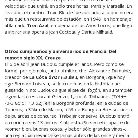
velocidad- que unirá, en sólo tres horas, París y Marsella. En
realidad, el nombre Train Bleu le fue aplicado, a lo que no era
más que un restaurante de estación, en 1949, en homenaje
al llamado
Tren Azul
, emblema de los Años Locos, que llegó
a inpirar una ópera a Jean Cocteau y Darius Milhaud.
Otros cumpleaños y aniversarios de Francia. Del
remoto siglo XX, Creuze
El 6 de abril Jean Ducloux cumple 81 años. Pero como se
formó, por ejemplo, junto al mítico chef Alexandre Dumaine,
creador de
La Côte d?Or
(Saulieu, en Borgoña), que hoy
rige Bernard Loiseau, se lo cree más en la historia que
guisando. Y no: Ducloux sigue al pie del fogón, en su también
legendario restaurant Greuze, 1, rue A. Thibaudet (Tél ++
-0-3 85 51 13 52), en la Borgoña profunda, en la ciudad de
Tournus, a 35km de Mâcon, a 53 de Bourg en Bresse, tierra
de pulardas de concurso. Trabajar conserva: Ducloux entró
en cocina a sus 13 añitos. Y ahí está. (Su secreto: aparte de
«comer bien, buenas cosas, y beber sólo grandes vinos»,
una regla : «no levantarse jamás antes de las once y media