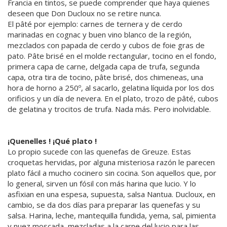
Francia en tintos, se puede comprender que haya quienes
deseen que Don Ducloux no se retire nunca.
El pâté por ejemplo: carnes de ternera y de cerdo
marinadas en cognac y buen vino blanco de la región,
mezclados con papada de cerdo y cubos de foie gras de
pato. Pâte brisé en el molde rectangular, tocino en el fondo,
primera capa de carne, delgada capa de trufa, segunda
capa, otra tira de tocino, pâte brisé, dos chimeneas, una
hora de horno a 250º, al sacarlo, gelatina líquida por los dos
orificios y un día de nevera. En el plato, trozo de pâté, cubos
de gelatina y trocitos de trufa. Nada más. Pero inolvidable.
¡Quenelles ! ¡Qué plato !
Lo propio sucede con las quenefas de Greuze. Estas
croquetas hervidas, por alguna misteriosa razón le parecen
plato fácil a mucho cocinero sin cocina. Son aquellos que, por
lo general, sirven un fósil con más harina que lucio. Y lo
asfixian en una espesa, supuesta, salsa Nantua. Ducloux, en
cambio, se da dos días para preparar las quenefas y su
salsa. Harina, leche, mantequilla fundida, yema, sal, pimienta
y nuez moscada, mezcladas a la carne del lucio para las