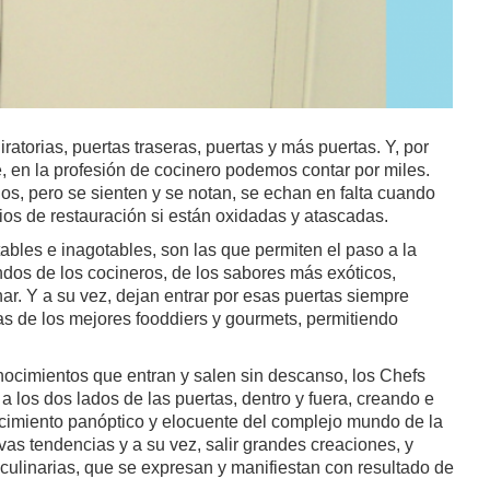
iratorias, puertas traseras, puertas y más puertas. Y, por
e, en la profesión de cocinero podemos contar por miles.
os, pero se sienten y se notan, se echan en falta cuando
ios de restauración si están oxidadas y atascadas.
ables e inagotables, son las que permiten el paso a la
undos de los cocineros, de los sabores más exóticos,
r. Y a su vez, dejan entrar por esas puertas siempre
cas de los mejores fooddiers y gourmets, permitiendo
nocimientos que entran y salen sin descanso, los Chefs
a los dos lados de las puertas, dentro y fuera, creando e
cimiento panóptico y elocuente del complejo mundo de la
s tendencias y a su vez, salir grandes creaciones, y
ulinarias, que se expresan y manifiestan con resultado de