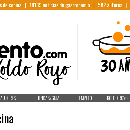
s de cocina |
18139
noticias de gastronomia |
582
autores 
AUTORES
TIENDAS/GUIA
EMPLEO
KOLDO ROYO
cina