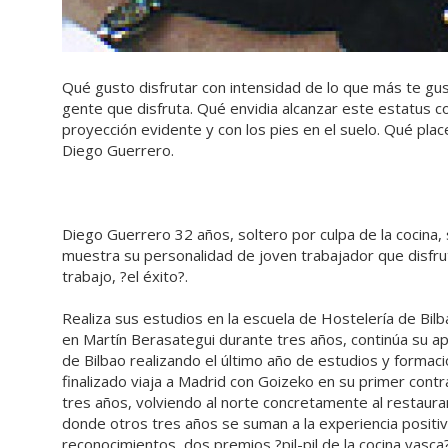
Qué gusto disfrutar con intensidad de lo que más te gu
gente que disfruta. Qué envidia alcanzar este estatus c
proyección evidente y con los pies en el suelo. Qué placer
Diego Guerrero.
Diego Guerrero 32 años, soltero por culpa de la cocina,
muestra su personalidad de joven trabajador que disfrut
trabajo, ?el éxito?.
Realiza sus estudios en la escuela de Hostelería de Bilba
en Martín Berasategui durante tres años, continúa su a
de Bilbao realizando el último año de estudios y formac
finalizado viaja a Madrid con Goizeko en su primer contr
tres años, volviendo al norte concretamente al restaura
donde otros tres años se suman a la experiencia positi
reconocimientos, dos premios ?pil-pil de la cocina vasca