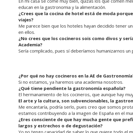
En mi casa se come muy bien, quizás los que comen meno
educan en la gastronomia y la alimentación.
¿Crees que la cocina de hotel está de moda porque
viajes?
Me parece bien que los hoteles hayan decidido tener un
en ellos.
¿No crees que los cocineros sois como divos y sería
Academia?
Sería complicado, pues sí deberíamos humanizarnos un
¿Por qué no hay cocineros en la AE de Gastronomía
Si no estamos, ya haremos una academia nosotros.
¿Qué tiene pendiente la gastronomía española?
El hermanamiento de los cocineros, que aunque hay mu
El arte y la cultura, son subvencionables, la gastr
Me encantaría, podría serlo, pues creo que somos prot
estamos contribuyendo a la imagen de España en el mu
¿Eres consciente de que hay mucha gente que pref
largos y estrechos o de degustación?
Yo no tengo capacidad de saber lo que quiere todo el mu