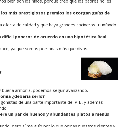
s bien son los niños, porque creo que los padres no les
 los más prestigiosos premios los otorgan guías de
a oferta de calidad y que haya grandes cocineros triunfando
 difícil poneros de acuerdo en una hipotética Real
 poco, ya que somos personas más que divos.
?
y buena armonía, podemos seguir avanzando.
onomía ¿debería serlo?
agonistas de una parte importante del PIB, y además
ndo.
iere un par de buenos y abundantes platos a menús
ndo, pero sí me guío por lo que opinan nuestros clientes y