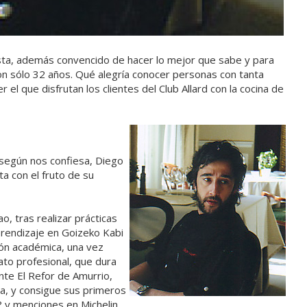
sta, además convencido de hacer lo mejor que sabe y para
on sólo 32 años. Qué alegría conocer personas con tanta
 el que disfrutan los clientes del Club Allard con la cocina de
 según nos confiesa, Diego
a con el fruto de su
o, tras realizar prácticas
prendizaje en Goizeko Kabi
ión académica, una vez
ato profesional, que dura
nte El Refor de Amurrio,
va, y consigue sus primeros
? y menciones en Michelin.