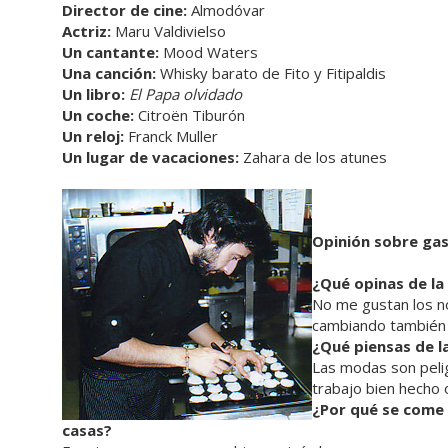
Director de cine:
Almodóvar
Actriz:
Maru Valdivielso
Un cantante:
Mood Waters
Una canción:
Whisky barato de Fito y Fitipaldis
Un libro:
El Papa olvidado
Un coche:
Citroën Tiburón
Un reloj:
Franck Muller
Un lugar de vacaciones:
Zahara de los atunes
Opinión sobre ga
¿Qué opinas de la
No me gustan los no
cambiando también 
¿Qué piensas de l
Las modas son peli
trabajo bien hecho 
¿Por qué se come 
casas?