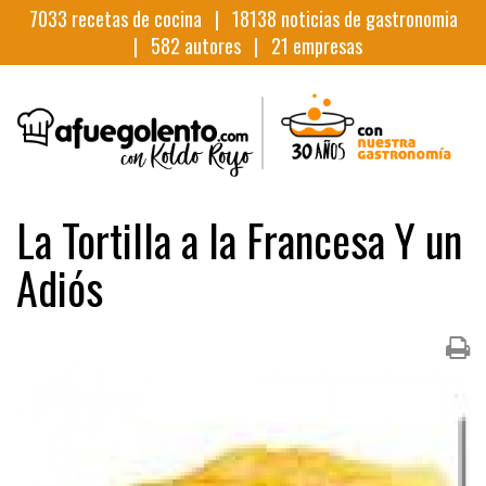
7033
recetas de cocina |
18138
noticias de gastronomia
|
582
autores |
21
empresas
La Tortilla a la Francesa Y un
Adiós