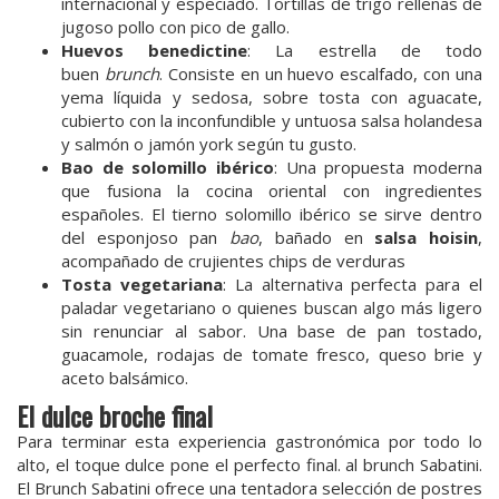
internacional y especiado. Tortillas de trigo rellenas de
jugoso pollo con pico de gallo.
Huevos benedictine
: La estrella de todo
buen
brunch
. Consiste en un huevo escalfado, con una
yema líquida y sedosa, sobre tosta con aguacate,
cubierto con la inconfundible y untuosa salsa holandesa
y salmón o jamón york según tu gusto.
Bao de solomillo ibérico
: Una propuesta moderna
que fusiona la cocina oriental con ingredientes
españoles. El tierno solomillo ibérico se sirve dentro
del esponjoso pan
bao
, bañado en
salsa hoisin
,
acompañado de crujientes chips de verduras
Tosta vegetariana
: La alternativa perfecta para el
paladar vegetariano o quienes buscan algo más ligero
sin renunciar al sabor. Una base de pan tostado,
guacamole, rodajas de tomate fresco, queso brie y
aceto balsámico.
El dulce broche final
Para terminar esta experiencia gastronómica por todo lo
alto, el toque dulce pone el perfecto final. al brunch Sabatini.
El Brunch Sabatini ofrece una tentadora selección de postres