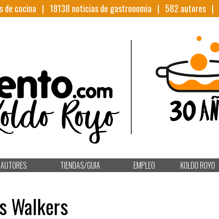
s de cocina |
18138
noticias de gastronomia |
582
autores 
AUTORES
TIENDAS/GUIA
EMPLEO
KOLDO ROYO
as Walkers