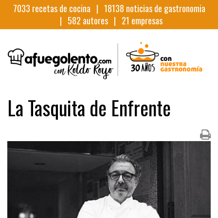
7033
recetas de cocina |
18138
noticias de gastronomia
|
582
autores |
21
empresas
La Tasquita de Enfrente