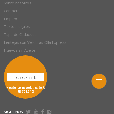
Sobre nosotros
Contacto
Empleo
Textos legales
Taps de Cadaques
Lentejas con Verduras Olla Express
Huevos sin Aceite
SUBSCRÍBETE
Toggle
Recibe las novedades de A
navigation
Fuego Lento
SÍGUENOS