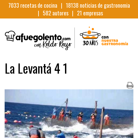
7033
recetas de cocina |
18138
noticias de gastronomia
|
582
autores |
21
empresas
La Levantá 4 1