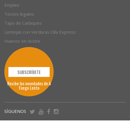
Empleo
Textos legales
Taps de Cadaques
Lentejas con Verduras Olla Express
Huevos sin Aceite
SUBSCRÍBETE
Recibe las novedades de A
Fuego Lento
SÍGUENOS