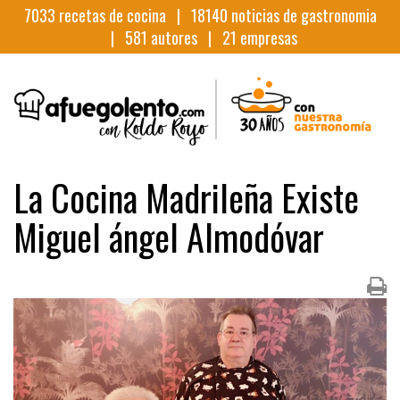
7033
recetas de cocina |
18140
noticias de gastronomia
|
581
autores |
21
empresas
La Cocina Madrileña Existe
Miguel ángel Almodóvar