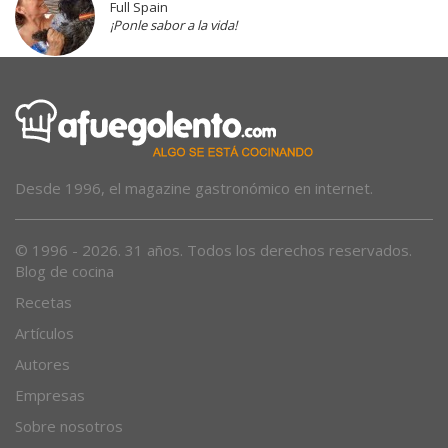
Full Spain
¡Ponle sabor a la vida!
Desde 1996, el magazine gastronómico en internet.
© 1996 - 2026. 31 años. Todos los derechos reservados.
Blog de cocina
Recetas
Artículos
Autores
Empresas
Sobre nosotros