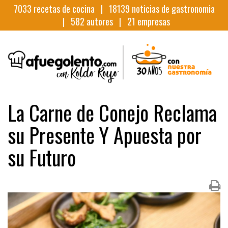
7033
recetas de cocina |
18139
noticias de gastronomia
|
582
autores |
21
empresas
La Carne de Conejo Reclama
su Presente Y Apuesta por
su Futuro