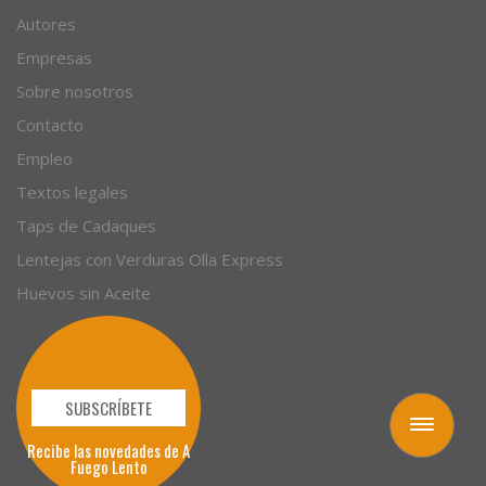
Autores
Empresas
Sobre nosotros
Contacto
Empleo
Textos legales
Taps de Cadaques
Lentejas con Verduras Olla Express
Huevos sin Aceite
SUBSCRÍBETE
Toggle
Recibe las novedades de A
navigation
Fuego Lento