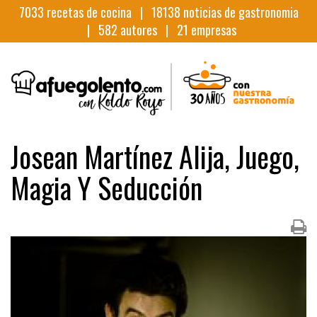
7033
recetas de cocina |
18138
noticias de gastronomia
|
582
autores |
21
empresas
Josean Martínez Alija, Juego,
Magia Y Seducción