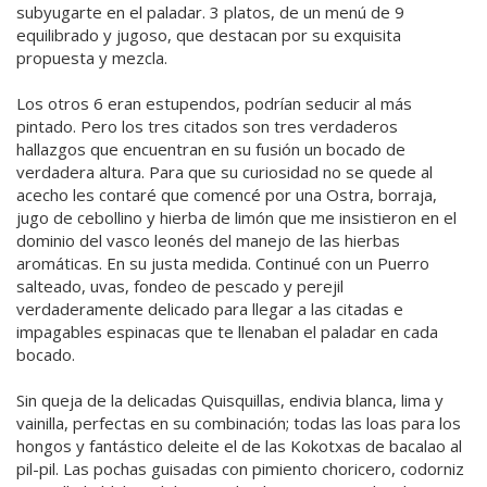
subyugarte en el paladar. 3 platos, de un menú de 9
equilibrado y jugoso, que destacan por su exquisita
propuesta y mezcla.
Los otros 6 eran estupendos, podrían seducir al más
pintado. Pero los tres citados son tres verdaderos
hallazgos que encuentran en su fusión un bocado de
verdadera altura. Para que su curiosidad no se quede al
acecho les contaré que comencé por una Ostra, borraja,
jugo de cebollino y hierba de limón que me insistieron en el
dominio del vasco leonés del manejo de las hierbas
aromáticas. En su justa medida. Continué con un Puerro
salteado, uvas, fondeo de pescado y perejil
verdaderamente delicado para llegar a las citadas e
impagables espinacas que te llenaban el paladar en cada
bocado.
Sin queja de la delicadas Quisquillas, endivia blanca, lima y
vainilla, perfectas en su combinación; todas las loas para los
hongos y fantástico deleite el de las Kokotxas de bacalao al
pil-pil. Las pochas guisadas con pimiento choricero, codorniz