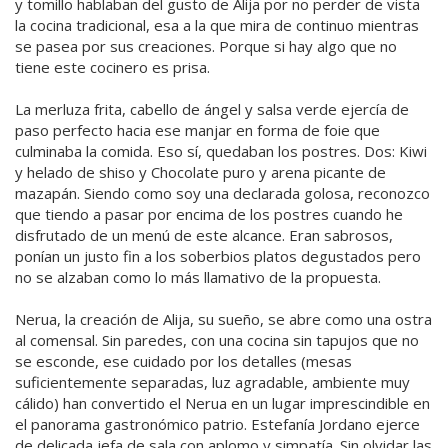
y tomillo hablaban del gusto de Alija por no perder de vista
la cocina tradicional, esa a la que mira de continuo mientras
se pasea por sus creaciones. Porque si hay algo que no
tiene este cocinero es prisa.
La merluza frita, cabello de ángel y salsa verde ejercía de
paso perfecto hacia ese manjar en forma de foie que
culminaba la comida. Eso sí, quedaban los postres. Dos: Kiwi
y helado de shiso y Chocolate puro y arena picante de
mazapán. Siendo como soy una declarada golosa, reconozco
que tiendo a pasar por encima de los postres cuando he
disfrutado de un menú de este alcance. Eran sabrosos,
ponían un justo fin a los soberbios platos degustados pero
no se alzaban como lo más llamativo de la propuesta.
Nerua, la creación de Alija, su sueño, se abre como una ostra
al comensal. Sin paredes, con una cocina sin tapujos que no
se esconde, ese cuidado por los detalles (mesas
suficientemente separadas, luz agradable, ambiente muy
cálido) han convertido el Nerua en un lugar imprescindible en
el panorama gastronómico patrio. Estefanía Jordano ejerce
de delicada jefa de sala con aplomo y simpatía. Sin olvidar las