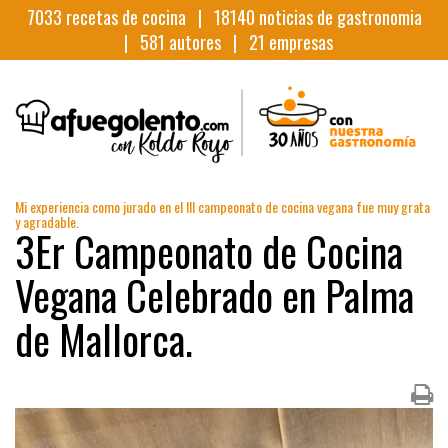
7033
recetas de cocina |
18140
noticias de gastronomia
|
581
autores |
21
empresas
Mi experiencia como jurado en el III campeonato de cocina vegana fue muy grata
y agradable.
3Er Campeonato de Cocina
Vegana Celebrado en Palma
de Mallorca.