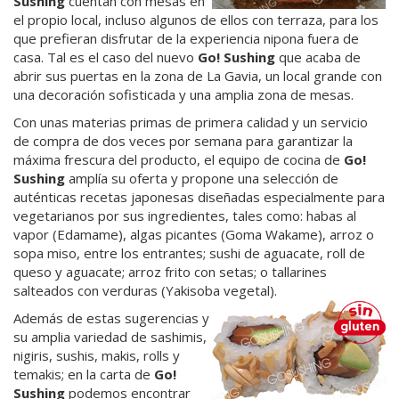
Sushing
cuentan con mesas en
el propio local, incluso algunos de ellos con terraza, para los
que prefieran disfrutar de la experiencia nipona fuera de
casa. Tal es el caso del nuevo
Go! Sushing
que acaba de
abrir sus puertas en la zona de La Gavia, un local grande con
una decoración sofisticada y una amplia zona de mesas.
Con unas materias primas de primera calidad y un servicio
de compra de dos veces por semana para garantizar la
máxima frescura del producto, el equipo de cocina de
Go!
Sushing
amplía su oferta y propone una selección de
auténticas recetas japonesas diseñadas especialmente para
vegetarianos por sus ingredientes, tales como: habas al
vapor (Edamame), algas picantes (Goma Wakame), arroz o
sopa miso, entre los entrantes; sushi de aguacate, roll de
queso y aguacate; arroz frito con setas; o tallarines
salteados con verduras (Yakisoba vegetal).
Además de estas sugerencias y
su amplia variedad de sashimis,
nigiris, sushis, makis, rolls y
temakis; en la carta de
Go!
Sushing
podemos encontrar