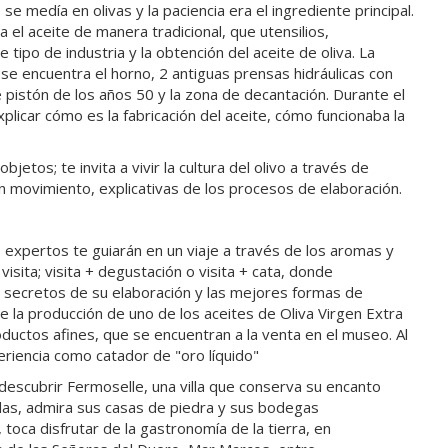
 medía en olivas y la paciencia era el ingrediente principal.
el aceite de manera tradicional, que utensilios,
ipo de industria y la obtención del aceite de oliva. La
 se encuentra el horno, 2 antiguas prensas hidráulicas con
istón de los años 50 y la zona de decantación. Durante el
licar cómo es la fabricación del aceite, cómo funcionaba la
jetos; te invita a vivir la cultura del olivo a través de
n movimiento, explicativas de los procesos de elaboración.
 expertos te guiarán en un viaje a través de los aromas y
isita; visita + degustación o visita + cata, donde
s secretos de su elaboración y las mejores formas de
de la producción de uno de los aceites de Oliva Virgen Extra
oductos afines, que se encuentran a la venta en el museo. Al
xperiencia como catador de "oro líquido"
 descubrir Fermoselle, una villa que conserva su encanto
das, admira sus casas de piedra y sus bodegas
oca disfrutar de la gastronomía de la tierra, en