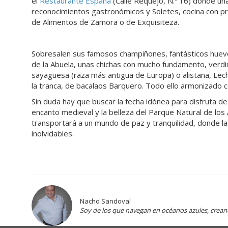
el
Restaurante España
(Calle Requejo, N.º 16) donde un
reconocimientos gastronómicos y Soletes, cocina con p
de Alimentos de Zamora o de Exquisiteza.
Sobresalen sus famosos champiñones, fantásticos huev
de la Abuela, unas chichas con mucho fundamento, verd
sayaguesa (raza más antigua de Europa) o alistana, Lec
la tranca, de bacalaos Barquero. Todo ello armonizado co
Sin duda hay que buscar la fecha idónea para disfruta d
encanto medieval y la belleza del Parque Natural de los 
transportará a un mundo de paz y tranquilidad, donde la 
inolvidables.
Nacho Sandoval
Soy de los que navegan en océanos azules, crea