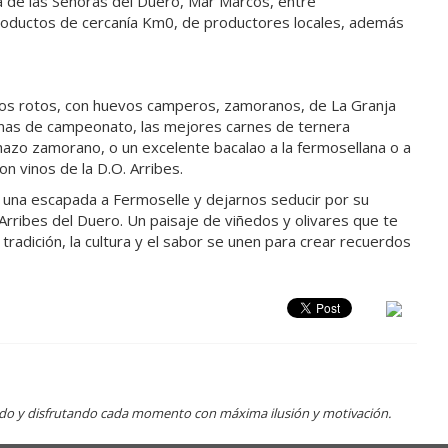
a de las Señoras del Duero, Mar Marcos, entre
roductos de cercanía Km0, de productores locales, además
os rotos, con huevos camperos, zamoranos, de La Granja
inas de campeonato, las mejores carnes de ternera
hazo zamorano, o un excelente bacalao a la fermosellana o a
n vinos de la D.O. Arribes.
e una escapada a Fermoselle y dejarnos seducir por su
Arribes del Duero. Un paisaje de viñedos y olivares que te
tradición, la cultura y el sabor se unen para crear recuerdos
ndo y disfrutando cada momento con máxima ilusión y motivación.