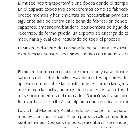
El museo nos transportará a una época donde el tiempo se
En el espacio expositivo conoceremos como se fabricaba 
procedimientos y herramientas se necesitaban para este t
siguiente sala se centra en la zona de fabricación donde
capachos, amasadora/batidora, dos bombas de agua de p
recorrido, de forma guiada, un experto se encarga de exp
maquinaria y cuál es el resultado de todo el proceso.
El Museo del Aceite de Fermoselle no se limita a exhibir ob
experiencias sensoriales únicas, incluso con maquetas e
El museo cuenta con un aula de formación y catas donde
sabores del aceite de oliva. Hay diferentes opciones de v
aprenderemos sobre las clasificaciones comerciales, lo
utilizarlo en la cocina, además de conocer los secretos 
más sorprendentes del mercado, “
DourOliva
” y sus pr
finalizar la cata, recibirás un diploma que certifica tu e
La visita al Museo del Aceite es la excusa perfecta para
medieval en cada rincón. Pasea por sus calles empedra
subterráneas. Después de esos placenteros recorridos, t