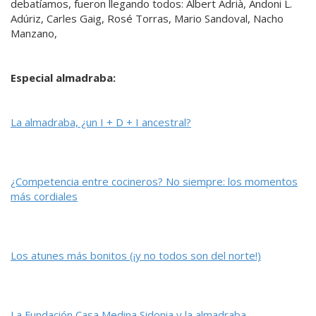
debatíamos, fueron llegando todos: Albert Adrià, Andoni L.
Adúriz, Carles Gaig, Rosé Torras, Mario Sandoval, Nacho
Manzano,
Especial almadraba:
La almadraba, ¿un I + D + I ancestral?
¿Competencia entre cocineros? No siempre: los momentos
más cordiales
Los atunes más bonitos (¡y no todos son del norte!)
La Fundación Casa Medina Sidonia y la almadraba