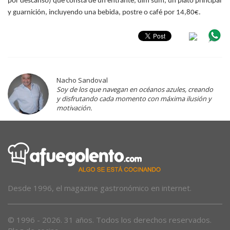
por descanso) que consta de un entrante, dim sum, un plato principal
y guarnición, incluyendo una bebida, postre o café por 14,80€.
Nacho Sandoval
Soy de los que navegan en océanos azules, creando
y disfrutando cada momento con máxima ilusión y
motivación.
Desde 1996, el magazine gastronómico en internet.
© 1996 - 2026. 31 años. Todos los derechos reservados.