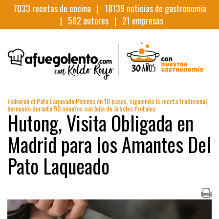
7033
recetas de cocina |
18139
noticias de gastronomia
|
582
autores |
21
empresas
Elaboran el Pato Laqueado Pekinés en 18 pasos, siguiendo la receta tradicional,
horneado durante 50 minutos con leña de árboles frutales
Hutong, Visita Obligada en
Madrid para los Amantes Del
Pato Laqueado